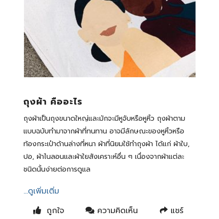
ถุงผ้า คืออะไร
ถุงผ้าเป็นถุงขนาดใหญ่และมักจะมีหูจับหรือหูหิ้ว ถุงผ้าตาม
แบบฉบับทำมาจากผ้าที่ทนทาน อาจมีลักษณะของหูหิ้วหรือ
ท้องกระเป๋าด้านล่างที่หนา ผ้าที่นิยมใช้ทำถุงผ้า ได้แก่ ผ้าใบ,
ปอ, ผ้าไนลอนและผ้าใยสังเคราะห์อื่น ๆ เนื่องจากผ้าแต่ละ
ชนิดนั้นง่ายต่อการดูแล
...ดูเพิ่มเติ่ม
ถูกใจ
ความคิดเห็น
แชร์