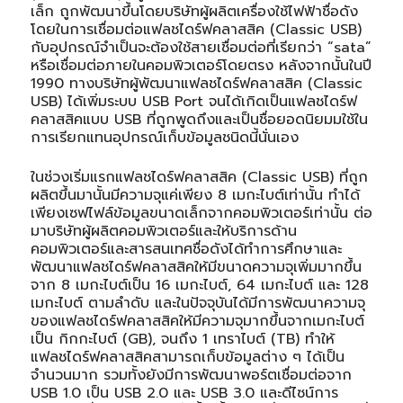
เล็ก ถูกพัฒนาขึ้นโดยบริษัทผู้ผลิตเครื่องใช้ไฟฟ้าชื่อดัง
โดยในการเชื่อมต่อแฟลชไดร์ฟคลาสสิค (Classic USB)
กับอุปกรณ์จำเป็นจะต้องใช้สายเชื่อมต่อที่เรียกว่า “sata”
หรือเชื่อมต่อภายในคอมพิวเตอร์โดยตรง หลังจากนั้นในปี
1990 ทางบริษัทผู้พัฒนาแฟลชไดร์ฟคลาสสิค (Classic
USB) ได้เพิ่มระบบ USB Port จนได้เกิดเป็นแฟลชไดร์ฟ
คลาสสิคแบบ USB ที่ถูกพูดถึงและเป็นชื่อยอดนิยมมใช้ใน
การเรียกแทนอุปกรณ์เก็บข้อมูลชนิดนี้นั่นเอง
ในช่วงเริ่มแรกแฟลชไดร์ฟคลาสสิค (Classic USB) ที่ถูก
ผลิตขึ้นมานั้นมีความจุแค่เพียง 8 เมกะไบต์เท่านั้น ทำได้
เพียงเซฟไฟล์ข้อมูลขนาดเล็กจากคอมพิวเตอร์เท่านั้น ต่อ
มาบริษัทผู้ผลิตคอมพิวเตอร์และให้บริการด้าน
คอมพิวเตอร์และสารสนเทศชื่อดังได้ทำการศึกษาและ
พัฒนาแฟลชไดร์ฟคลาสสิคให้มีขนาดความจุเพิ่มมากขึ้น
จาก 8 เมกะไบต์เป็น 16 เมกะไบต์, 64 เมกะไบต์ และ 128
เมกะไบต์ ตามลำดับ และในปัจจุบันได้มีการพัฒนาความจุ
ของแฟลชไดร์ฟคลาสสิคให้มีความจุมากขึ้นจากเมกะไบต์
เป็น กิกกะไบต์ (GB), จนถึง 1 เทราไบต์ (TB) ทำให้
แฟลชไดร์ฟคลาสสิคสามารถเก็บข้อมูลต่าง ๆ ได้เป็น
จำนวนมาก รวมทั้งยังมีการพัฒนาพอร์ตเชื่อมต่อจาก
USB 1.0 เป็น USB 2.0 และ USB 3.0 และดีไซน์การ