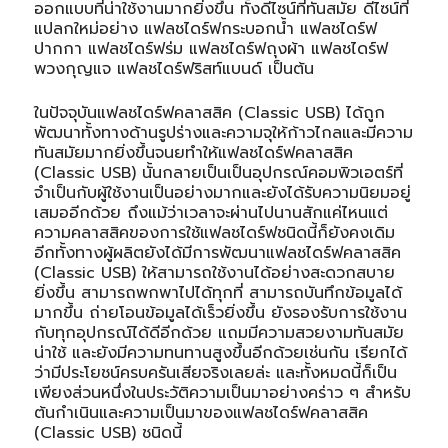
ออกแบบที่น่าใช้งานมากยิ่งขึ้น ทั้งดีไซน์ที่ทันสมัย ดีไซน์ที่
แปลกใหม่อย่าง แฟลชไดร์ฟกระบอกน้ำ แฟลชไดร์ฟ
ปากกา
แฟลชไดร์ฟร่ม แฟลชไดร์ฟถุงผ้า แฟลชไดร์ฟ
พวงกุญแจ
แฟลชไดร์ฟ
ริสท์แบนด์
เป็นต้น
ในปัจจุบันแฟลชไดร์ฟคลาสสิค (Classic USB) ได้ถูก
พัฒนาทั้งทางด้านรูปร่างและความจุให้ก้าวไกลและมีความ
ทันสมัยมากยิ่งขึ้นจนยทำให้แฟลชไดร์ฟคลาสสิค
(Classic USB) นั้นกลายเป็นเป็นอุปกรณ์คอมพิวเอตร์ที่
จำเป็นกับผู้ใช้งานเป็นอย่างมากและยังได้รับความนิยมอยู่
เสมออีกด้วย ถึงแม้ว่าเวลาจะผ่านไปนานสักแค่ไหนแต่
ความคลาสสิคของการใช้แฟลชไดร์ฟชนิดนี้ก็ยังคงเดิม
อีกทั้งทางผู้ผลิตยังได้มีการพัฒนาแฟลชไดร์ฟคลาสสิค
(Classic USB) ให้สามารถใช้งานได้อย่างสะดวกสบาย
ยิ่งขึ้น สามารถพกพาไปได้ทุกที่ สามารถบันทึกข้อมูลได้
มากขึ้น ถ่ายโอนข้อมูลได้เร็วยิ่งขึ้น ยังรองรับการใช้งาน
กับทุกอุปกรณ์ได้ดีอีกด้วย แถมมีความสวยงามทันสมัย
น่าใช้ และยังมีความทนทานสูงขึ้นอีกด้วยเช่นกัน เรียกได้
ว่ามีประโยชน์ครบครันเสียจริงเลยล่ะ และทั้งหมดนี้ก็เป็น
เพียงส่วนหนึ่งในประวัติความเป็นมาอย่างคร่าว ๆ สำหรับ
ต้นกำเนินและความเป็นมาของแฟลชไดร์ฟคลาสสิค
(Classic USB) ชนิดนี้