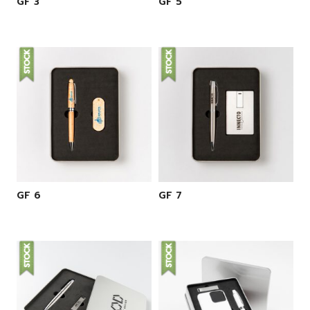
GF 3
GF 5
GF 6
GF 7