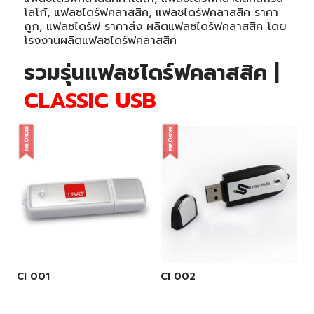
โลโก้, แฟลชไดร์ฟคลาสสิค, แฟลชไดร์ฟคลาสสิค ราคา
ถูก, แฟลชไดร์ฟ ราคาส่ง ผลิตแฟลชไดร์ฟคลาสสิค โดย
โรงงานผลิตแฟลชไดร์ฟคลาสสิค
รวมรุ่นแฟลชไดร์ฟคลาสสิค |
CLASSIC USB
CI 001
CI 002