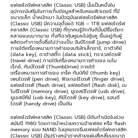
แฟลชไดร์ฟคลาสสิค (Classic USB) นั้นเป็นหนึ่งใน
อุปกรณ์เสริมในการเก็บข้อมูลสำหรับคอมพิวเตอร์ ที่มี
ขนาดเล็ก น้ำหนักเบา ในปัจจุบันแฟลชไดร์ฟคลาสสิค
(Classic USB) มีความจุตั้งแต่ 1GB – 1TB แฟลชไดร์ฟ
คลาสสิค (Classic USB) ที่ทุกคนรู้จักกันดีนั้นมีชื่อเรียก
หลายแบบมากมาย ทั้งที่เราคุ้นหูและไม่คู้นหู ขึ้นอยู่กับผู้
ผลิตจะทำการตั้งชื่อไม่ว่าจะเป็น จัมป์ไดรฟ์ (jump drive)
ภายใต้เครื่องหมายการค้าของบริษัทเล็กซาร์, ดาต้าคีย์
(data key), ดาต้าสติ๊ก (data stick), ทราเวลไดรฟ์
(travel drive) ภายใต้เครื่องหมายการค้าของ เมโม
เร็กซ์, ทัมบ์ไดรฟ์ (ThumbDrive) ภายใต้
เครื่องหมายการค้าของ เทร็ค ทัมบ์คีย์ (thumb key)
เพนไดรฟ์ (pen drive), ฟิงเกอร์ไดรฟ์ (finger drive),
แฟลชไดรฟ์ (flash drive), แฟลชดิสก์ (flash disk), เม
โมรีไดรฟ์ (memory drive), ยูเอสบีไดรฟ์ (usb drive),
ยูเอสบีคีย์ (usb key), คีย์ไดรฟ์ (key drive), แฮนดี
ไดรฟ์ (handy drive) เป็นต้น
แฟลชไดร์ฟคลาสสิค (Classic USB) มีต้นกำเนิดในช่วง
สมัยปี 1980 โดยการนำหน่วยความจำแฟลช หรือ flash
memory แบบ NAND ในยุคแรกเริ่มแฟลชไดร์ฟคลาสสิค
(Classic USB) มีรูปร่างหน้าตาคล้ายแผ่นสี่เหลี่ยมขนาด