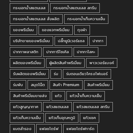
กระบอกน้ำสแตนเลส
กระบอกน้ำสแตนเลส สกรีน
กระบอกน้ำสแตนเลส สั่งผลิต
กระบอกน้ำเก็บความเย็น
ของพรีเมี่ยม
ของแจกพรีเมี่ยม
ถุงผ้า
บริษัทขายของพรีเมี่ยม
ปลั๊กยูนิเวอร์แซล
ปากกา
ปากกาพลาสติก
ปากการีไซเคิล
ปากกาโลหะ
ผลิตของพรีเมี่ยม
ผู้ผลิตสินค้าพรีเมี่ยม
พาวเวอร์แบงค์
รับผลิตของพรีเมี่ยม
ร่ม
ร่มตอนเดียวโครงไฟเบอร์
ร่มพับ
สมุดโน๊ต
สินค้า Premium
สินค้าพรีเมี่ยม
สินค้าพรีเมี่ยมขายส่ง
แก้ว
แก้วน้ำเก็บความเย็น
แก้วสูญญากาศ
แก้วสแตนเลส
แก้วสแตนเลส สกรีน
แก้วเก็บความเย็น
แก้วเก็บอุณหภูมิ
แก้วเชค
แบตสำรอง
แฟลชไดร์ฟ
แฟลชไดร์ฟการ์ด