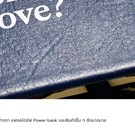
้ต ปากกา แฟลชไดร์ฟ Power bank และสินค้าอื่น ๆ อีกมากมาย