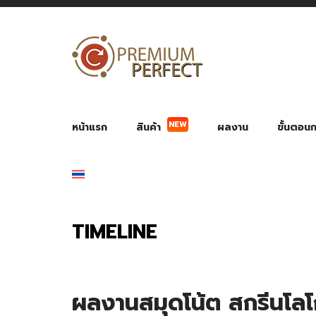
หน้าแรก
สินค้า
ผลงาน
ขั้นตอนกา
NEW
ผลงาน POWER BANK แบตสำรอง
ของพรีเ
สินค้าป้องกัน COVID-19
สายค
อุปกรณ์เสริมกระบอกน้ำ
พัดลมมือถือ พัดลมพก
ของช
ของชำร่วยงานบ
TIMELINE
ผลงานสมุดโน้ต สกรีนโลโ