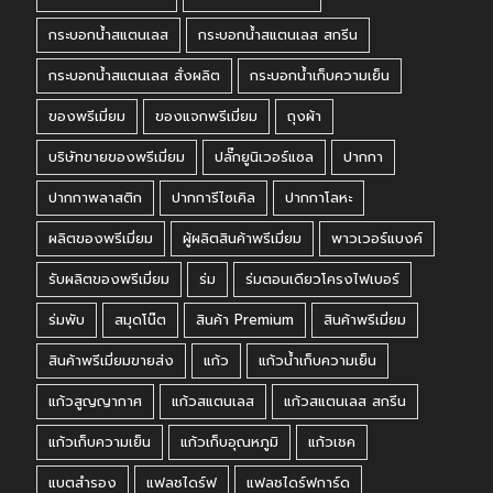
กระบอกน้ำสแตนเลส
กระบอกน้ำสแตนเลส สกรีน
กระบอกน้ำสแตนเลส สั่งผลิต
กระบอกน้ำเก็บความเย็น
ของพรีเมี่ยม
ของแจกพรีเมี่ยม
ถุงผ้า
บริษัทขายของพรีเมี่ยม
ปลั๊กยูนิเวอร์แซล
ปากกา
ปากกาพลาสติก
ปากการีไซเคิล
ปากกาโลหะ
ผลิตของพรีเมี่ยม
ผู้ผลิตสินค้าพรีเมี่ยม
พาวเวอร์แบงค์
รับผลิตของพรีเมี่ยม
ร่ม
ร่มตอนเดียวโครงไฟเบอร์
ร่มพับ
สมุดโน๊ต
สินค้า Premium
สินค้าพรีเมี่ยม
สินค้าพรีเมี่ยมขายส่ง
แก้ว
แก้วน้ำเก็บความเย็น
แก้วสูญญากาศ
แก้วสแตนเลส
แก้วสแตนเลส สกรีน
แก้วเก็บความเย็น
แก้วเก็บอุณหภูมิ
แก้วเชค
แบตสำรอง
แฟลชไดร์ฟ
แฟลชไดร์ฟการ์ด