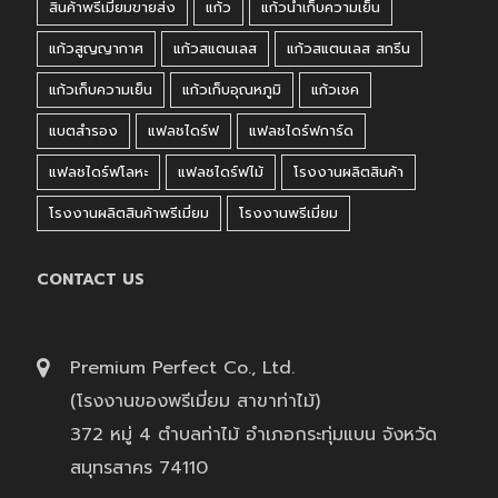
สินค้าพรีเมี่ยมขายส่ง
แก้ว
แก้วน้ำเก็บความเย็น
แก้วสูญญากาศ
แก้วสแตนเลส
แก้วสแตนเลส สกรีน
แก้วเก็บความเย็น
แก้วเก็บอุณหภูมิ
แก้วเชค
แบตสำรอง
แฟลชไดร์ฟ
แฟลชไดร์ฟการ์ด
แฟลชไดร์ฟโลหะ
แฟลชไดร์ฟไม้
โรงงานผลิตสินค้า
โรงงานผลิตสินค้าพรีเมี่ยม
โรงงานพรีเมี่ยม
CONTACT US
Premium Perfect Co., Ltd.
(โรงงานของพรีเมี่ยม สาขาท่าไม้)
372 หมู่ 4 ตำบลท่าไม้ อำเภอกระทุ่มแบน จังหวัด
สมุทรสาคร 74110