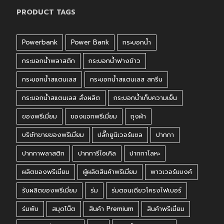
PRODUCT TAGS
Powerbank
Power Bank
กระบอกน้ำ
กระบอกน้ำพลาสติก
กระบอกน้ำฟางข้าว
กระบอกน้ำสแตนเลส
กระบอกน้ำสแตนเลส สกรีน
กระบอกน้ำสแตนเลส สั่งผลิต
กระบอกน้ำเก็บความเย็น
ของพรีเมี่ยม
ของแจกพรีเมี่ยม
ถุงผ้า
บริษัทขายของพรีเมี่ยม
ปลั๊กยูนิเวอร์แซล
ปากกา
ปากกาพลาสติก
ปากการีไซเคิล
ปากกาโลหะ
ผลิตของพรีเมี่ยม
ผู้ผลิตสินค้าพรีเมี่ยม
พาวเวอร์แบงค์
รับผลิตของพรีเมี่ยม
ร่ม
ร่มตอนเดียวโครงไฟเบอร์
ร่มพับ
สมุดโน๊ต
สินค้า Premium
สินค้าพรีเมี่ยม