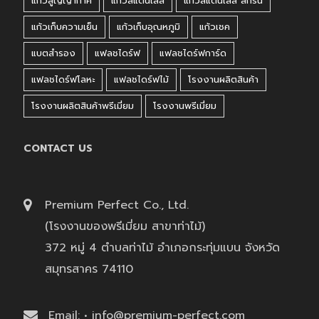
แก้วสูญญากาศ
แก้วสแตนเลส
แก้วสแตนเลส สกรีน
แก้วเก็บความเย็น
แก้วเก็บอุณหภูมิ
แก้วเชค
แบตสำรอง
แฟลชไดร์ฟ
แฟลชไดร์ฟการ์ด
แฟลชไดร์ฟโลหะ
แฟลชไดร์ฟไม้
โรงงานผลิตสินค้า
โรงงานผลิตสินค้าพรีเมี่ยม
โรงงานพรีเมี่ยม
CONTACT US
Premium Perfect Co., Ltd.
(โรงงานของพรีเมี่ยม สาขาท่าไม้)
372 หมู่ 4 ตำบลท่าไม้ อำเภอกระทุ่มแบน จังหวัด
สมุทรสาคร 74110
Email: • info@premium-perfect.com