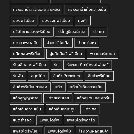
กระบอกน้ำสแตนเลส สั่งผลิต
กระบอกน้ำเก็บความเย็น
ของพรีเมี่ยม
ของแจกพรีเมี่ยม
ถุงผ้า
บริษัทขายของพรีเมี่ยม
ปลั๊กยูนิเวอร์แซล
ปากกา
ปากกาพลาสติก
ปากการีไซเคิล
ปากกาโลหะ
ผลิตของพรีเมี่ยม
ผู้ผลิตสินค้าพรีเมี่ยม
พาวเวอร์แบงค์
รับผลิตของพรีเมี่ยม
ร่ม
ร่มตอนเดียวโครงไฟเบอร์
ร่มพับ
สมุดโน๊ต
สินค้า Premium
สินค้าพรีเมี่ยม
สินค้าพรีเมี่ยมขายส่ง
แก้ว
แก้วน้ำเก็บความเย็น
แก้วสูญญากาศ
แก้วสแตนเลส
แก้วสแตนเลส สกรีน
แก้วเก็บความเย็น
แก้วเก็บอุณหภูมิ
แก้วเชค
แบตสำรอง
แฟลชไดร์ฟ
แฟลชไดร์ฟการ์ด
แฟลชไดร์ฟโลหะ
แฟลชไดร์ฟไม้
โรงงานผลิตสินค้า