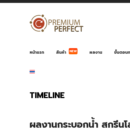
หน้าแรก
สินค้า
ผลงาน
ขั้นตอนกา
NEW
ผลงาน POWER BANK แบตสำรอง
ของพรีเ
สินค้าป้องกัน COVID-19
สายค
อุปกรณ์เสริมกระบอกน้ำ
พัดลมมือถือ พัดลมพก
ของช
ของชำร่วยงานบ
TIMELINE
ผลงานกระบอกน้ำ สกรีน