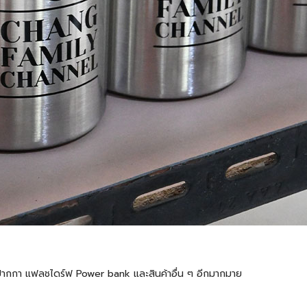
้ต ปากกา แฟลชไดร์ฟ Power bank และสินค้าอื่น ๆ อีกมากมาย