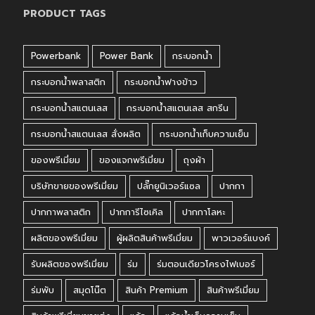
PRODUCT TAGS
Powerbank
Power Bank
กระบอกน้ำ
กระบอกน้ำพลาสติก
กระบอกน้ำฟางข้าว
กระบอกน้ำสแตนเลส
กระบอกน้ำสแตนเลส สกรีน
กระบอกน้ำสแตนเลส สั่งผลิต
กระบอกน้ำเก็บความเย็น
ของพรีเมี่ยม
ของแจกพรีเมี่ยม
ถุงผ้า
บริษัทขายของพรีเมี่ยม
ปลั๊กยูนิเวอร์แซล
ปากกา
ปากกาพลาสติก
ปากการีไซเคิล
ปากกาโลหะ
ผลิตของพรีเมี่ยม
ผู้ผลิตสินค้าพรีเมี่ยม
พาวเวอร์แบงค์
รับผลิตของพรีเมี่ยม
ร่ม
ร่มตอนเดียวโครงไฟเบอร์
ร่มพับ
สมุดโน๊ต
สินค้า Premium
สินค้าพรีเมี่ยม