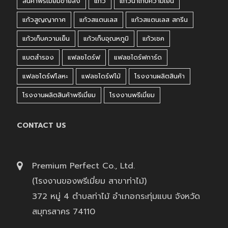
สินค้าพรีเมี่ยมขายส่ง
แก้ว
แก้วน้ำเก็บความเย็น
แก้วสูญญากาศ
แก้วสแตนเลส
แก้วสแตนเลส สกรีน
แก้วเก็บความเย็น
แก้วเก็บอุณหภูมิ
แก้วเชค
แบตสำรอง
แฟลชไดร์ฟ
แฟลชไดร์ฟการ์ด
แฟลชไดร์ฟโลหะ
แฟลชไดร์ฟไม้
โรงงานผลิตสินค้า
โรงงานผลิตสินค้าพรีเมี่ยม
โรงงานพรีเมี่ยม
CONTACT US
Premium Perfect Co., Ltd.
(โรงงานของพรีเมี่ยม สาขาท่าไม้)
372 หมู่ 4 ตำบลท่าไม้ อำเภอกระทุ่มแบน จังหวัด
สมุทรสาคร 74110