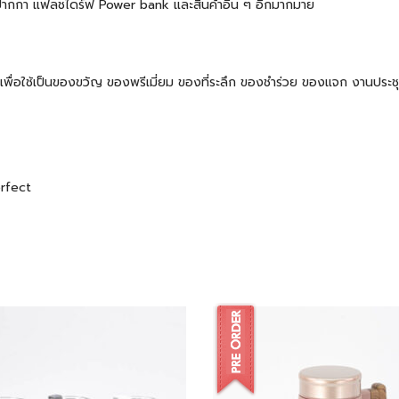
้ต ปากกา แฟลชไดร์ฟ Power bank และสินค้าอื่น ๆ อีกมากมาย
 ๆ เพื่อใช้เป็นของขวัญ ของพรีเมี่ยม ของที่ระลึก ของชำร่วย ของแจก งานปร
erfect