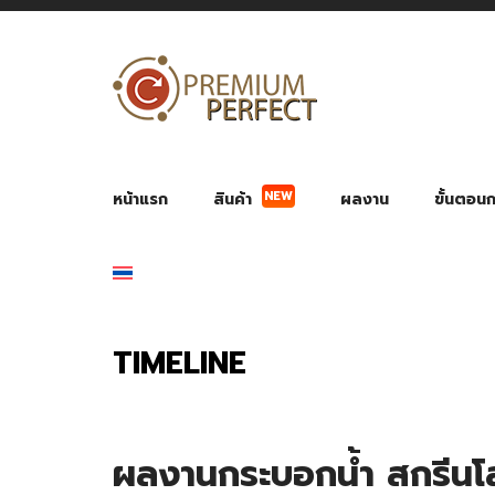
NEW
หน้าแรก
สินค้า
ผลงาน
ขั้นตอนกา
ผลงาน POWER BANK แบตสำรอง
ของพรีเ
สินค้าป้องกัน COVID-19
สายค
อุปกรณ์เสริมกระบอกน้ำ
พัดลมมือถือ พัดลมพก
ของช
ของชำร่วยงานบ
TIMELINE
ผลงานกระบอกน้ำ สกรีน