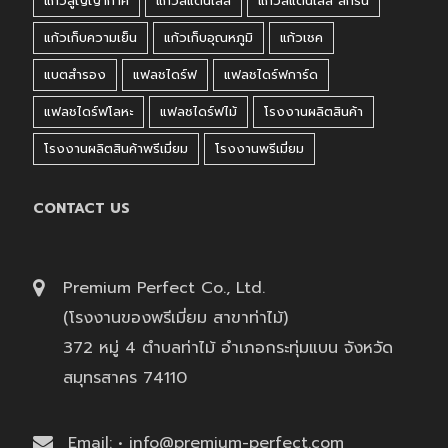
แก้วสูญญากาศ
แก้วสแตนเลส
แก้วสแตนเลส สกรีน
แก้วเก็บความเย็น
แก้วเก็บอุณหภูมิ
แก้วเชค
แบตสำรอง
แฟลชไดร์ฟ
แฟลชไดร์ฟการ์ด
แฟลชไดร์ฟโลหะ
แฟลชไดร์ฟไม้
โรงงานผลิตสินค้า
โรงงานผลิตสินค้าพรีเมี่ยม
โรงงานพรีเมี่ยม
CONTACT US
Premium Perfect Co., Ltd.
(โรงงานของพรีเมี่ยม สาขาท่าไม้)
372 หมู่ 4 ตำบลท่าไม้ อำเภอกระทุ่มแบน จังหวัด
สมุทรสาคร 74110
Email: • info@premium-perfect.com