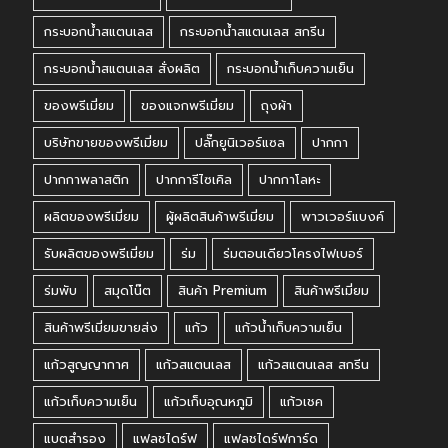
กระบอกน้ำสแตนเลส
กระบอกน้ำสแตนเลส สกรีน
กระบอกน้ำสแตนเลส สั่งผลิต
กระบอกน้ำเก็บความเย็น
ของพรีเมี่ยม
ของแจกพรีเมี่ยม
ถุงผ้า
บริษัทขายของพรีเมี่ยม
ปลั๊กยูนิเวอร์แซล
ปากกา
ปากกาพลาสติก
ปากการีไซเคิล
ปากกาโลหะ
ผลิตของพรีเมี่ยม
ผู้ผลิตสินค้าพรีเมี่ยม
พาวเวอร์แบงค์
รับผลิตของพรีเมี่ยม
ร่ม
ร่มตอนเดียวโครงไฟเบอร์
ร่มพับ
สมุดโน๊ต
สินค้า Premium
สินค้าพรีเมี่ยม
สินค้าพรีเมี่ยมขายส่ง
แก้ว
แก้วน้ำเก็บความเย็น
แก้วสูญญากาศ
แก้วสแตนเลส
แก้วสแตนเลส สกรีน
แก้วเก็บความเย็น
แก้วเก็บอุณหภูมิ
แก้วเชค
แบตสำรอง
แฟลชไดร์ฟ
แฟลชไดร์ฟการ์ด