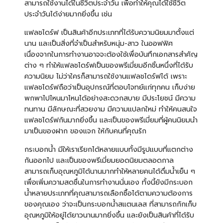
สามารถใช้งานได้ในชีวิตประจำวัน เพื่อทำให้คุณได้ใช้ชีวิต
ประจำวันได้ง่ายมากยิ่งขึ้น เช่น
แฟลชไดร์ฟ
เป็นสินค้าอีกประเภทที่ได้รับความนิยมมาตั้งแต่
นาน และเป็นสิ่งที่จำเป็นสำหรับหนุ่ม-สาว ในออฟฟิศ
เนื่องจากในการทำงานอาจจะต้องใช้เพื่อบันทึกเอกสารสำคัญ
ต่าง ๆ ทำให้แฟลชไดร์ฟเป็นของพรีเมี่ยมอีกชิ้นหนึ่งที่ได้รับ
ความนิยม ไม่ว่าใครก็สามารถใช้งานแฟลชไดร์ฟได้ เพราะ
แฟลชไดร์ฟถือว่าเป็นอุปกรณ์ที่ตอบโจทย์แก่ทุกคน เก็บง่าย
พกพาไปไหนมาไหนได้อย่างสะดวกสบาย มีประโยชน์ มีความ
ทนทาน มีลักษณะที่สวยงาม มีความแปลกใหม่ ทำให้คนสนใจ
แฟลชไดร์ฟกันมากยิ่งขึ้น และเป็นของพรีเมี่ยมที่ผู้คนนิยมนำ
มาเป็นของฝาก ของแจก ให้กับคนที่คุณรัก
กระบอกน้ำ
มีให้เราเรียกได้หลายแบบทั้งมีรูปแบบที่แตกต่าง
กันออกไป และเป็นของพรีเมี่ยมยอดนิยมตลอดกาล
สามารถเก็บอุณหภูมิได้นานมากทำให้หลายคนได้ดื่มน้ำเย็น ๆ
เพื่อเพิ่มความสดชื่นในการทำงานนั่นเอง ทั้งนี้ยังมีกระบอก
น้ำหลายประเภทที่คุณสามารถเลือกซื้อได้ตามความต้องการ
ของคุณเอง ว่าจะเป็นกระบอกน้ำสแตนเลส ที่สามารถกักเก็บ
อุณหภูมิให้อยู่ได้ยาวนานมากยิ่งขึ้น และยังเป็นสินค้าที่ได้รับ