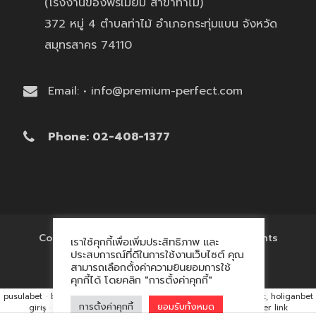
(โรงงานของพรีเมี่ยม สาขาท่าไม้)
372 หมู่ 4 ตำบลท่าไม้ อำเภอกระทุ่มแบน จังหวัด
สมุทรสาคร 74110
Email: • info@premium-perfect.com
Phone: 02-408-1377
Copyright © 2017 'โรงงานของพรีเมี่ยม' All Rights
เราใช้คุกกี้เพื่อเพิ่มประสิทธิภาพ และ
Reserved.
ประสบการณ์ที่ดีในการใช้งานเว็บไซต์ คุณ
สามารถเลือกตั้งค่าความยินยอมการใช้
คุกกี้ได้ โดยคลิก "การตั้งค่าคุกกี้"
pusulabet
·
betyap
·
avrupabet
·
matbet, matbet giriş
·
holiganbet, holiganbet
การตั้งค่าคุกกี้
ยอมรับทั้งหมด
giriş
·
cratosroyalbet
·
maxwin
·
hacklink market, kalıcı footer link