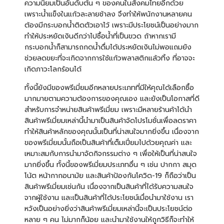
ความนิยมเป็นอันดับต้น ๆ ของคนในสังคมไทยอีกด้วย
เพราะน้ำแข็งในแก้วละลายช้าลง จึงทำให้พนักงานหลายคน
ต้องมีกระบอกน้ำติดตัวเอาไว้ เพราะมีประโยชน์เป็นอย่างมาก
ทำให้ประหยัดเงินดีกว่าไปซื้อน้ำที่เป็นขวด ถ้าหากเรามี
กระบอกน้ำก็สามารถกดน้ำดื่มได้ประหยัดเงินไม่พอแถมยัง
ช่วยลดขยะที่จะเกิดจากการใช้แก้วพลาสติกแล้วทิ้ง ที่อาจจะ
เกิดภาวะโลกร้อนได้
ทั้งนี้ยังมีของพรีเมี่ยมอีกหลายประเภทที่มีให้คุณได้เลือกซื้อ
มากมายตามความต้องการของคุณเอง และยังเป็นโอกาสที่ดี
สำหรับการจำหน่ายสินค้าพรีเมี่ยม เพราะมีหลายร้านค้าได้นำ
สินค้าพรีเมี่ยมเหล่านี้นำมาเป็นสินค้าจัดโปรโมชั่นเพื่อลดราคา
ทำให้สินค้าหลักของคุณนั้นเป็นที่น่าสนใจมากยิ่งขึ้น เนื่องจาก
ของพรีเมี่ยมนั้นถือเป็นสินค้าที่เต็มเปี่ยมไปด้วยคุณค่า และ
เหมาะสมกับการนำมาจัดกิจกรรมต่าง ๆ เพื่อให้เป็นที่น่าสนใจ
มากยิ่งขึ้น ทั้งนี้ของพรีเมี่ยมประเภทอื่น ๆ เช่น ปากกา สมุด
โน้ต หน้ากากอนามัย และ
สินค้าป้องกันโควิด-19
ก็ถือว่าเป็น
สินค้าพรีเมี่ยมเช่นกัน เนื่องจากเป็นสินค้าที่ได้รับความสนใจ
จากผู้ใช้งาน และเป็นสินค้าที่ได้ประโยชน์เมื่อนำมาใช้งาน เรา
หวังเป็นอย่างยิ่งว่าสินค้าพรีเมี่ยมเหล่านี้จะเป็นประโยชน์ต่อ
หลาย ๆ คน ไม่มากก็น้อย และนำมาใช้งานให้ถูกวิธีก็จะทำให้