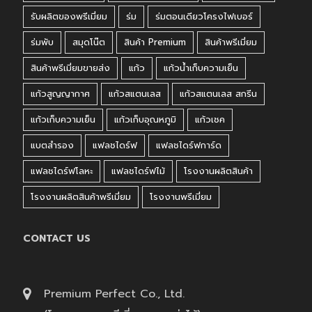
รับผลิตของพรีเมี่ยม
ร่ม
ร่มตอนเดียวโครงไฟเบอร์
ร่มพับ
สมุดโน๊ต
สินค้า Premium
สินค้าพรีเมี่ยม
สินค้าพรีเมี่ยมขายส่ง
แก้ว
แก้วน้ำเก็บความเย็น
แก้วสูญญากาศ
แก้วสแตนเลส
แก้วสแตนเลส สกรีน
แก้วเก็บความเย็น
แก้วเก็บอุณหภูมิ
แก้วเชค
แบตสำรอง
แฟลชไดร์ฟ
แฟลชไดร์ฟการ์ด
แฟลชไดร์ฟโลหะ
แฟลชไดร์ฟไม้
โรงงานผลิตสินค้า
โรงงานผลิตสินค้าพรีเมี่ยม
โรงงานพรีเมี่ยม
CONTACT US
Premium Perfect Co., Ltd.