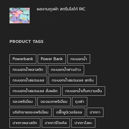
ผลงานถุงผ้า สกรีนโลโก้ RIC
กรกฎาคม 31, 2026
PRODUCT TAGS
Powerbank
Power Bank
กระบอกน้ำ
กระบอกน้ำพลาสติก
กระบอกน้ำฟางข้าว
กระบอกน้ำสแตนเลส
กระบอกน้ำสแตนเลส สกรีน
กระบอกน้ำสแตนเลส สั่งผลิต
กระบอกน้ำเก็บความเย็น
ของพรีเมี่ยม
ของแจกพรีเมี่ยม
ถุงผ้า
บริษัทขายของพรีเมี่ยม
ปลั๊กยูนิเวอร์แซล
ปากกา
ปากกาพลาสติก
ปากการีไซเคิล
ปากกาโลหะ