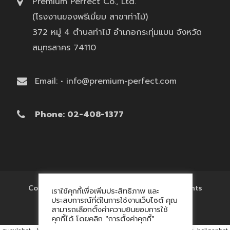
Premium Perfect Co., Ltd.
(โรงงานของพรีเมี่ยม สาขาท่าไม้)
372 หมู่ 4 ตำบลท่าไม้ อำเภอกระทุ่มแบน จังหวัด
สมุทรสาคร 74110
Email: • info@premium-perfect.com
Phone: 02-408-1377
Copyright © 2017 'โรงงานของพรีเมี่ยม' All Rights
เราใช้คุกกี้เพื่อเพิ่มประสิทธิภาพ และ
Reserved.
ประสบการณ์ที่ดีในการใช้งานเว็บไซต์ คุณ
สามารถเลือกตั้งค่าความยินยอมการใช้
คุกกี้ได้ โดยคลิก "การตั้งค่าคุกกี้"