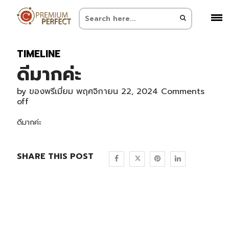
TIMELINE
ดีมากค่ะ
by
ของพรีเมี่ยม
พฤศจิกายน 22, 2024
Comments
off
ดีมากค่ะ
SHARE THIS POST