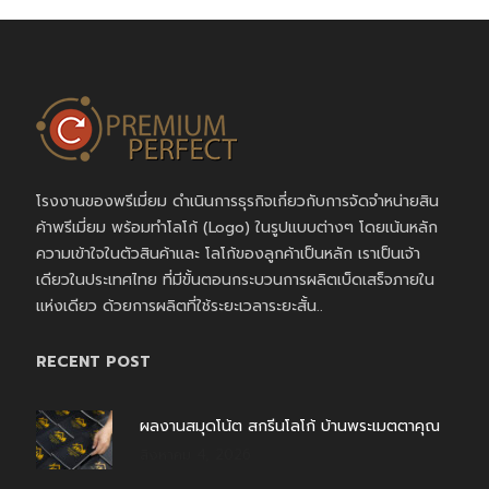
โรงงานของพรีเมี่ยม ดำเนินการธุรกิจเกี่ยวกับการจัดจำหน่ายสิน
ค้าพรีเมี่ยม พร้อมทำโลโก้ (Logo) ในรูปแบบต่างๆ โดยเน้นหลัก
ความเข้าใจในตัวสินค้าและ โลโก้ของลูกค้าเป็นหลัก เราเป็นเจ้า
เดียวในประเทศไทย ที่มีขั้นตอนกระบวนการผลิตเบ็ดเสร็จภายใน
แห่งเดียว ด้วยการผลิตที่ใช้ระยะเวลาระยะสั้น..
RECENT POST
ผลงานสมุดโน้ต สกรีนโลโก้ บ้านพระเมตตาคุณ
สิงหาคม 4, 2026