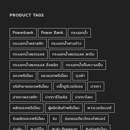
PRODUCT TAGS
Powerbank
Power Bank
กระบอกน้ำ
กระบอกน้ำพลาสติก
กระบอกน้ำฟางข้าว
กระบอกน้ำสแตนเลส
กระบอกน้ำสแตนเลส สกรีน
กระบอกน้ำสแตนเลส สั่งผลิต
กระบอกน้ำเก็บความเย็น
ของพรีเมี่ยม
ของแจกพรีเมี่ยม
ถุงผ้า
บริษัทขายของพรีเมี่ยม
ปลั๊กยูนิเวอร์แซล
ปากกา
ปากกาพลาสติก
ปากการีไซเคิล
ปากกาโลหะ
ผลิตของพรีเมี่ยม
ผู้ผลิตสินค้าพรีเมี่ยม
พาวเวอร์แบงค์
รับผลิตของพรีเมี่ยม
ร่ม
ร่มตอนเดียวโครงไฟเบอร์
ร่มพับ
สมุดโน๊ต
สินค้า Premium
สินค้าพรีเมี่ยม