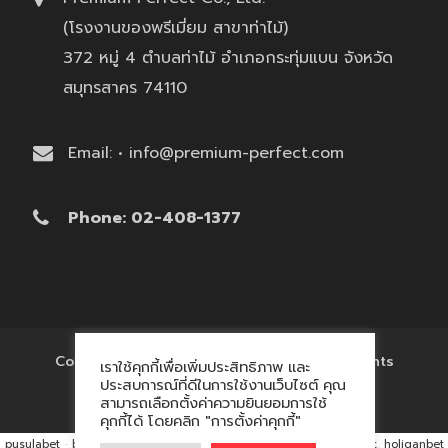
(โรงงานของพรีเมี่ยม สาขาท่าไม้)
372 หมู่ 4 ตำบลท่าไม้ อำเภอกระทุ่มแบน จังหวัด
สมุทรสาคร 74110
Email: • info@premium-perfect.com
Phone: 02-408-1377
Copyright © 2017 'โรงงานของพรีเมี่ยม' All Rights
เราใช้คุกกี้เพื่อเพิ่มประสิทธิภาพ และ
Reserved.
ประสบการณ์ที่ดีในการใช้งานเว็บไซต์ คุณ
สามารถเลือกตั้งค่าความยินยอมการใช้
คุกกี้ได้ โดยคลิก "การตั้งค่าคุกกี้"
pusulabet
·
betyap
·
avrupabet
·
matbet, matbet giriş
·
holiganbet, holiganbet