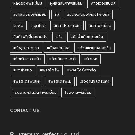
ผลิตของพรีเมี่ยม
ผู้ผลิตสินค้าพรีเมี่ยม
พาวเวอร์แบงค์
รับผลิตของพรีเมี่ยม
ร่ม
ร่มตอนเดียวโครงไฟเบอร์
ร่มพับ
สมุดโน๊ต
สินค้า Premium
สินค้าพรีเมี่ยม
สินค้าพรีเมี่ยมขายส่ง
แก้ว
แก้วน้ำเก็บความเย็น
แก้วสูญญากาศ
แก้วสแตนเลส
แก้วสแตนเลส สกรีน
แก้วเก็บความเย็น
แก้วเก็บอุณหภูมิ
แก้วเชค
แบตสำรอง
แฟลชไดร์ฟ
แฟลชไดร์ฟการ์ด
แฟลชไดร์ฟโลหะ
แฟลชไดร์ฟไม้
โรงงานผลิตสินค้า
โรงงานผลิตสินค้าพรีเมี่ยม
โรงงานพรีเมี่ยม
CONTACT US
Premium Perfect Co., Ltd.