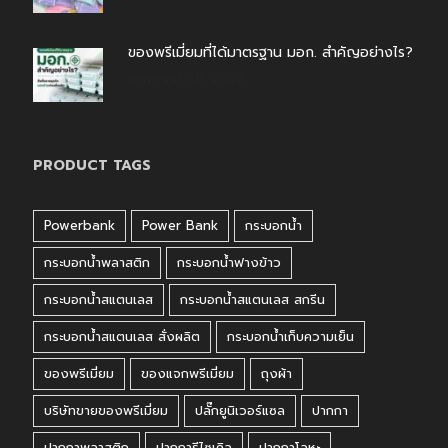
ของพรีเมี่ยมที่ได้มาตรฐาน มอก. สำคัญอย่างไร?
กรกฎาคม 30, 2026
PRODUCT TAGS
Powerbank
Power Bank
กระบอกน้ำ
กระบอกน้ำพลาสติก
กระบอกน้ำฟางข้าว
กระบอกน้ำสแตนเลส
กระบอกน้ำสแตนเลส สกรีน
กระบอกน้ำสแตนเลส สั่งผลิต
กระบอกน้ำเก็บความเย็น
ของพรีเมี่ยม
ของแจกพรีเมี่ยม
ถุงผ้า
บริษัทขายของพรีเมี่ยม
ปลั๊กยูนิเวอร์แซล
ปากกา
ปากกาพลาสติก
ปากการีไซเคิล
ปากกาโลหะ