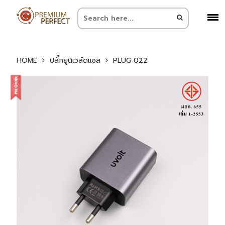
HOME
ปลั๊กยูนิเวิล์ดแซล
PLUG 022