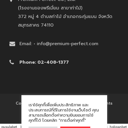
(โรงงานของพรีเมี่ยม สาขาท่าไม้)
372 หมู่ 4 ตำบลท่าไม้ อำเภอกระทุ่มแบน จังหวัด
สมุทรสาคร 74110
Email: • info@premium-perfect.com
Phone: 02-408-1377
Copyright © 2017 'โรงงานของพรีเมี่ยม' All Rights
เราใช้คุกกี้เพื่อเพิ่มประสิทธิภาพ และ
Reserved.
ประสบการณ์ที่ดีในการใช้งานเว็บไซต์ คุณ
สามารถเลือกตั้งค่าความยินยอมการใช้
คุกกี้ได้ โดยคลิก "การตั้งค่าคุกกี้"
pusulabet
·
betyap
·
avrupabet
·
matbet, matbet giriş
·
holiganbet, holiganbet