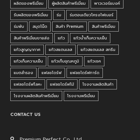
ผลิตของพรีเมี่ยม
ผู้ผลิตสินค้าพรีเมี่ยม
พาวเวอร์แบงค์
รับผลิตของพรีเมี่ยม
ร่ม
ร่มตอนเดียวโครงไฟเบอร์
ร่มพับ
สมุดโน๊ต
สินค้า Premium
สินค้าพรีเมี่ยม
สินค้าพรีเมี่ยมขายส่ง
แก้ว
แก้วน้ำเก็บความเย็น
แก้วสูญญากาศ
แก้วสแตนเลส
แก้วสแตนเลส สกรีน
แก้วเก็บความเย็น
แก้วเก็บอุณหภูมิ
แก้วเชค
แบตสำรอง
แฟลชไดร์ฟ
แฟลชไดร์ฟการ์ด
แฟลชไดร์ฟโลหะ
แฟลชไดร์ฟไม้
โรงงานผลิตสินค้า
โรงงานผลิตสินค้าพรีเมี่ยม
โรงงานพรีเมี่ยม
CONTACT US
Premium Perfect Co., Ltd.