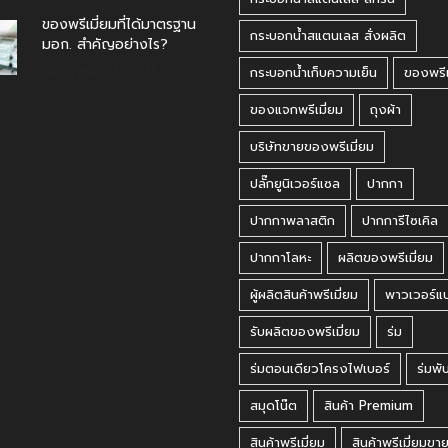
ของพรีเมี่ยมที่ได้มาตรฐาน
กระบอกน้ำสแตนเลส สั่งผลิต
มอก. สำคัญอย่างไร?
กรกฎาคม 30, 2026
กระบอกน้ำเก็บความเย็น
ของพรีเ
ของแจกพรีเมี่ยม
ถุงผ้า
บริษัทขายของพรีเมี่ยม
ปลั๊กยูนิเวอร์แซล
ปากกา
ปากกาพลาสติก
ปากการีไซเคิล
ปากกาโลหะ
ผลิตของพรีเมี่ยม
ผู้ผลิตสินค้าพรีเมี่ยม
พาวเวอร์แ
รับผลิตของพรีเมี่ยม
ร่ม
ร่มตอนเดียวโครงไฟเบอร์
ร่มพั
สมุดโน๊ต
สินค้า Premium
สินค้าพรีเมี่ยม
สินค้าพรีเมี่ยมขา