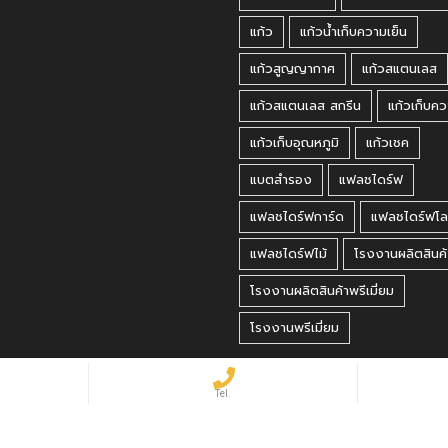
แก้ว
แก้วน้ำเก็บความเย็น
แก้วสูญญากาศ
แก้วสแตนเลส
แก้วสแตนเลส สกรีน
แก้วเก็บคว
แก้วเก็บอุณหภูมิ
แก้วเชค
แบตสำรอง
แฟลชไดร์ฟ
แฟลชไดร์ฟการ์ด
แฟลชไดร์ฟโล
แฟลชไดร์ฟไม้
โรงงานผลิตสินค้
โรงงานผลิตสินค้าพรีเมี่ยม
โรงงานพรีเมี่ยม
 Reserved.