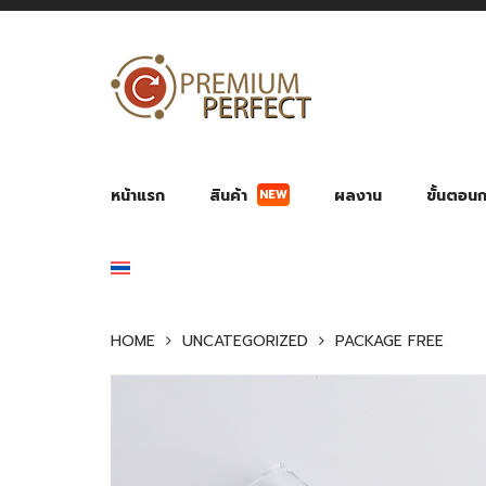
NEW
หน้าแรก
สินค้า
ผลงาน
ขั้นตอนกา
ผลงาน POWER BANK แบตสำรอง
ของพรีเ
สินค้าป้องกัน COVID-19
สายค
อุปกรณ์เสริมกระบอกน้ำ
พัดลมมือถือ พัดลมพก
ของช
ของชำร่วยงานบ
HOME
UNCATEGORIZED
PACKAGE FREE