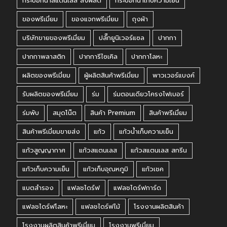
กระบอกน้ำสแตนเลส สั่งผลิต
กระบอกน้ำเก็บความเย็น
ของพรีเมี่ยม
ของแจกพรีเมี่ยม
ถุงผ้า
บริษัทขายของพรีเมี่ยม
ปลั๊กยูนิเวอร์แซล
ปากกา
ปากกาพลาสติก
ปากการีไซเคิล
ปากกาโลหะ
ผลิตของพรีเมี่ยม
ผู้ผลิตสินค้าพรีเมี่ยม
พาวเวอร์แบงค์
รับผลิตของพรีเมี่ยม
ร่ม
ร่มตอนเดียวโครงไฟเบอร์
ร่มพับ
สมุดโน๊ต
สินค้า Premium
สินค้าพรีเมี่ยม
สินค้าพรีเมี่ยมขายส่ง
แก้ว
แก้วน้ำเก็บความเย็น
แก้วสูญญากาศ
แก้วสแตนเลส
แก้วสแตนเลส สกรีน
แก้วเก็บความเย็น
แก้วเก็บอุณหภูมิ
แก้วเชค
แบตสำรอง
แฟลชไดร์ฟ
แฟลชไดร์ฟการ์ด
แฟลชไดร์ฟโลหะ
แฟลชไดร์ฟไม้
โรงงานผลิตสินค้า
โรงงานผลิตสินค้าพรีเมี่ยม
โรงงานพรีเมี่ยม