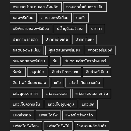
กระบอกน้ำสแตนเลส สั่งผลิต
กระบอกน้ำเก็บความเย็น
ของพรีเมี่ยม
ของแจกพรีเมี่ยม
ถุงผ้า
บริษัทขายของพรีเมี่ยม
ปลั๊กยูนิเวอร์แซล
ปากกา
ปากกาพลาสติก
ปากการีไซเคิล
ปากกาโลหะ
ผลิตของพรีเมี่ยม
ผู้ผลิตสินค้าพรีเมี่ยม
พาวเวอร์แบงค์
รับผลิตของพรีเมี่ยม
ร่ม
ร่มตอนเดียวโครงไฟเบอร์
ร่มพับ
สมุดโน๊ต
สินค้า Premium
สินค้าพรีเมี่ยม
สินค้าพรีเมี่ยมขายส่ง
แก้ว
แก้วน้ำเก็บความเย็น
แก้วสูญญากาศ
แก้วสแตนเลส
แก้วสแตนเลส สกรีน
แก้วเก็บความเย็น
แก้วเก็บอุณหภูมิ
แก้วเชค
แบตสำรอง
แฟลชไดร์ฟ
แฟลชไดร์ฟการ์ด
แฟลชไดร์ฟโลหะ
แฟลชไดร์ฟไม้
โรงงานผลิตสินค้า