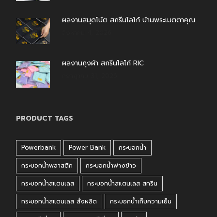
ผลงานสมุดโน้ต สกรีนโลโก้ บ้านพระเมตตาคุณ
สิงหาคม 4, 2026
ผลงานถุงผ้า สกรีนโลโก้ RIC
กรกฎาคม 31, 2026
PRODUCT TAGS
Powerbank
Power Bank
กระบอกน้ำ
กระบอกน้ำพลาสติก
กระบอกน้ำฟางข้าว
กระบอกน้ำสแตนเลส
กระบอกน้ำสแตนเลส สกรีน
กระบอกน้ำสแตนเลส สั่งผลิต
กระบอกน้ำเก็บความเย็น