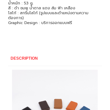
น้ำหนัก : 53 g.
สี : ดำ ชมพู น้ำตาล แดง ส้ม ฟ้า เหลือง
โลโก้ : สกรีนโลโก้ (รูปแบบและตำแหน่งตามความ
ต้องการ)
Graphic Design : บริการออกแบบฟรี
DESCRIPTION