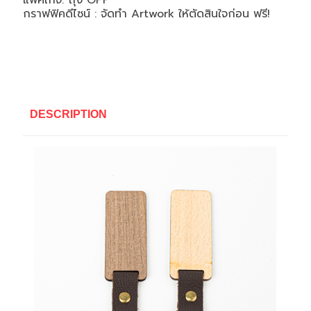
แพคเกจ: ถุง OPP
กราฟฟิคดีไซน์ : จัดทำ Artwork ให้ตัดสินใจก่อน ฟรี!
DESCRIPTION