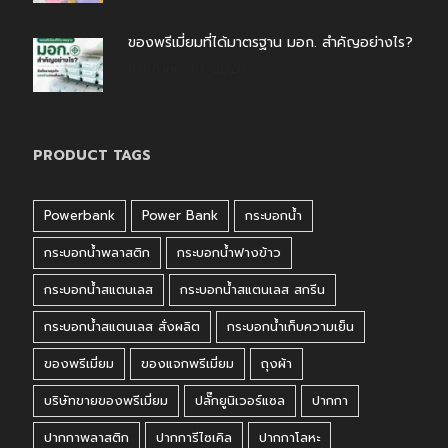
ของพรีเมี่ยมที่ได้มาตรฐาน มอก. สำคัญอย่างไร?
กรกฎาคม 30, 2026
PRODUCT TAGS
Powerbank
Power Bank
กระบอกน้ำ
กระบอกน้ำพลาสติก
กระบอกน้ำฟางข้าว
กระบอกน้ำสแตนเลส
กระบอกน้ำสแตนเลส สกรีน
กระบอกน้ำสแตนเลส สั่งผลิต
กระบอกน้ำเก็บความเย็น
ของพรีเมี่ยม
ของแจกพรีเมี่ยม
ถุงผ้า
บริษัทขายของพรีเมี่ยม
ปลั๊กยูนิเวอร์แซล
ปากกา
ปากกาพลาสติก
ปากการีไซเคิล
ปากกาโลหะ