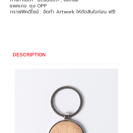
การทำโลโก้ : สกรีนโลโก้ , สลักชื่อ
แพคเกจ: ถุง OPP
กราฟฟิคดีไซน์ : จัดทำ Artwork ให้ตัดสินใจก่อน ฟรี!
DESCRIPTION