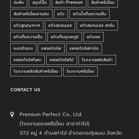
ร่มพับ
สมุดโน๊ต
สินค้า Premium
สินค้าพรีเมี่ยม
สินค้าพรีเมี่ยมขายส่ง
แก้ว
แก้วน้ำเก็บความเย็น
แก้วสูญญากาศ
แก้วสแตนเลส
แก้วสแตนเลส สกรีน
แก้วเก็บความเย็น
แก้วเก็บอุณหภูมิ
แก้วเชค
แบตสำรอง
แฟลชไดร์ฟ
แฟลชไดร์ฟการ์ด
แฟลชไดร์ฟโลหะ
แฟลชไดร์ฟไม้
โรงงานผลิตสินค้า
โรงงานผลิตสินค้าพรีเมี่ยม
โรงงานพรีเมี่ยม
CONTACT US
Premium Perfect Co., Ltd.
(โรงงานของพรีเมี่ยม สาขาท่าไม้)
372 หมู่ 4 ตำบลท่าไม้ อำเภอกระทุ่มแบน จังหวัด