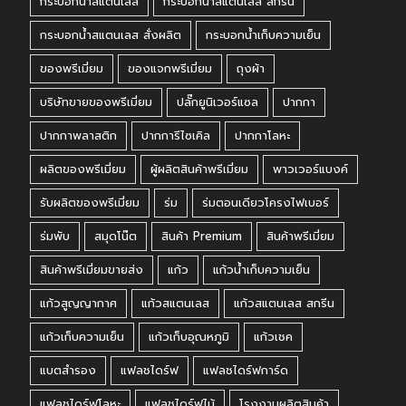
กระบอกน้ำสแตนเลส
กระบอกน้ำสแตนเลส สกรีน
กระบอกน้ำสแตนเลส สั่งผลิต
กระบอกน้ำเก็บความเย็น
ของพรีเมี่ยม
ของแจกพรีเมี่ยม
ถุงผ้า
บริษัทขายของพรีเมี่ยม
ปลั๊กยูนิเวอร์แซล
ปากกา
ปากกาพลาสติก
ปากการีไซเคิล
ปากกาโลหะ
ผลิตของพรีเมี่ยม
ผู้ผลิตสินค้าพรีเมี่ยม
พาวเวอร์แบงค์
รับผลิตของพรีเมี่ยม
ร่ม
ร่มตอนเดียวโครงไฟเบอร์
ร่มพับ
สมุดโน๊ต
สินค้า Premium
สินค้าพรีเมี่ยม
สินค้าพรีเมี่ยมขายส่ง
แก้ว
แก้วน้ำเก็บความเย็น
แก้วสูญญากาศ
แก้วสแตนเลส
แก้วสแตนเลส สกรีน
แก้วเก็บความเย็น
แก้วเก็บอุณหภูมิ
แก้วเชค
แบตสำรอง
แฟลชไดร์ฟ
แฟลชไดร์ฟการ์ด
แฟลชไดร์ฟโลหะ
แฟลชไดร์ฟไม้
โรงงานผลิตสินค้า