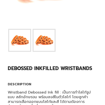
DEBOSSED INKFILLED WRISTBANDS
DESCRIPTION
Wristband Debossed Ink fill : เป็นการทำโลโก้รูป
แบบ สลักอักษรจม พร้อมลงสีในตัวโลโก้ โดยลูกค้า
สามารถเลือกออกแบบโลโก้และสี ได้ตามต้องการ