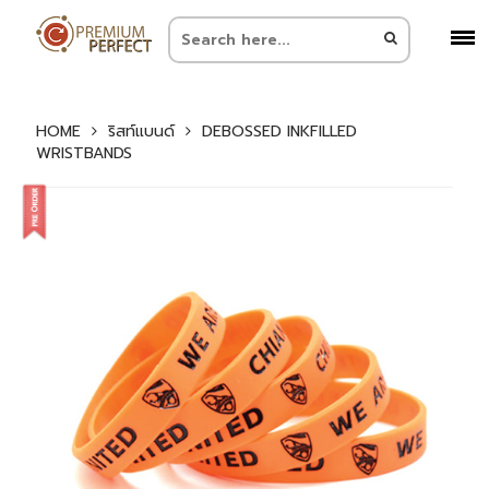
HOME
ริสท์แบนด์
DEBOSSED INKFILLED
WRISTBANDS