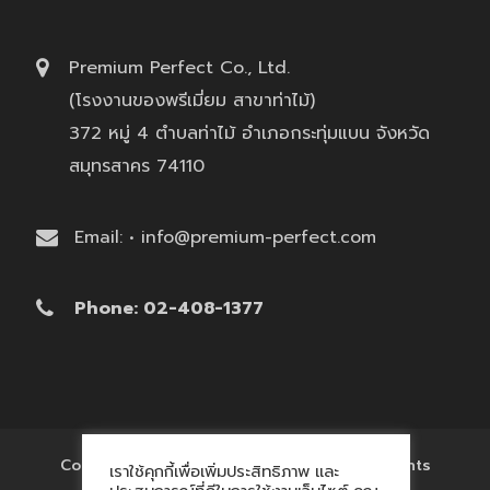
Premium Perfect Co., Ltd.
(โรงงานของพรีเมี่ยม สาขาท่าไม้)
372 หมู่ 4 ตำบลท่าไม้ อำเภอกระทุ่มแบน จังหวัด
สมุทรสาคร 74110
Email: • info@premium-perfect.com
Phone: 02-408-1377
Copyright © 2017 'โรงงานของพรีเมี่ยม' All Rights
เราใช้คุกกี้เพื่อเพิ่มประสิทธิภาพ และ
Reserved.