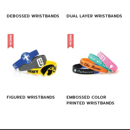
DEBOSSED WRISTBANDS
DUAL LAYER WRISTBANDS
FIGURED WRISTBANDS
EMBOSSED COLOR
PRINTED WRISTBANDS