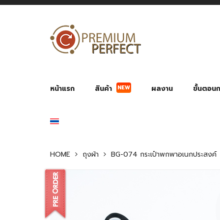
หน้าแรก
สินค้า
ผลงาน
ขั้นตอนกา
NEW
ผลงาน POWER BANK แบตสำรอง
ของพรีเ
สินค้าป้องกัน COVID-19
สายค
อุปกรณ์เสริมกระบอกน้ำ
พัดลมมือถือ พัดลมพก
ของช
ของชำร่วยงานบ
HOME
ถุงผ้า
BG-074 กระเป๋าพกพาอเนกประสงค์