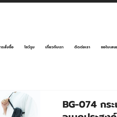
รสั่งซื้อ
โชว์รูม
เกี่ยวกับเรา
ติดต่อเรา
ขอใบเสน
มี่ยมตามหมวดหมู่ธุรกิจ
ล้อง สายคล้องแมส สายคล้องคอ
พา
ําร่วย งานฌาปนกิจ งานศพ
ุญ งานบวช
ของพรีเมี่ยมธุรกิจกีฬาและสุขภาพ
ของพรีเมี่ยมหมวดหมู่แคมป์ปิ้ง
ของพรีเมี่ยมสำหรับโรงแรม รีสอร์ท
ของที่ระลึก ของพรีเมี่ยมโรงเรียน การศึกษา
ของพรีเมี่ยมสำหรับกลุ่มธุรกิจขนาดเล็ก (SME)
ของที่ระลึกงานเกษียณอายุ
ของพรีเมี่ยมวัด ของที่ระลึกถวายพระสงฆ์
ของสมนาคุณ ของที่ระลึก ของชำร่วย
ขวดแบ่ง ขวดพกพา ขวดสเปรย์
สินค้าป้องกัน COVID-19 อื่น ๆ
ร่มพับ 2 ตอน Manual
ร่มพับ 2 ตอน Auto
ร่มพับ 3 ตอน Manual
ร่มพับ 3 ตอน Auto
ร่มตอนเดียว 24″ โครงเห
ร่มตอนเดียว 24″ โครงไฟเบอร์
ร่มตอนเดียว 24″ โครงไม้
ร่มกอล์ฟ 28″ โครงไฟเบอร์
ร่มกอล์ฟ 30″ โครงไฟเบอร์
ร่มกลอ์ฟ 30″ โครงเหล็ก
ร่มกอล์ฟ 30″ 2 ชั้น
BG-074 กระ