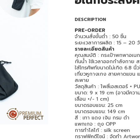
อเนกประสงค์
DESCRIPTION
PRE-ORDER
จำนวนสั่งขั้นต่ำ : 50 ชิ้น
ระยะเวลาการผลิต : 15 – 20 ว
รายละเอียดสินค้า
คุณสมบัติ : กระเป๋าพกพาอเนก
กันน้ำ ใช้เวลาออกกำลังกาย 
ใส่โทรศัพท์ขนาดไม่เกิด 6.8 นิ้วไ
เกี่ยวหูกางเกง สายคาดแขน 
สะพาย
วัสดุสินค้า : โพลี่เอสเตอร์ + P
ขนาด: 9 x 19 cm (อาจมีควา
เลื่อน +/- 1 cm)
ขนาดรอบแขน: 25 cm
ขนาดรอบแขน: 149 cm
สี : เทา แดง เงิน กรม ดำ
แพกเกจ : ถุง
OPP
การทำโลโก้ : silk screen
กราฟฟิคดีไซน์ : จัดทำ
Artwo