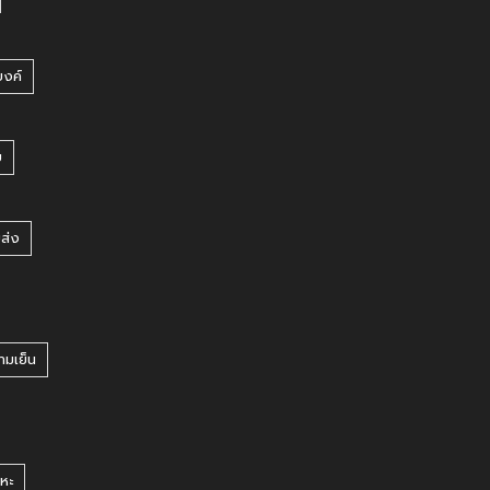
บงค์
บ
ยส่ง
ามเย็น
หะ