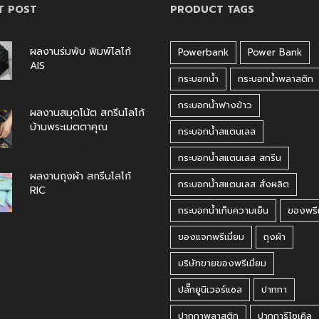
T POST
PRODUCT TAGS
ผลงานร่มพับ พิมพ์โลโก้
Powerbank
Power Bank
AIS
กระบอกน้ำ
กระบอกน้ำพลาสติก
สิงหาคม 7, 2026
กระบอกน้ำฟางข้าว
ผลงานสมุดโน้ต สกรีนโลโก้
บ้านพระเมตตาคุณ
กระบอกน้ำสแตนเลส
สิงหาคม 4, 2026
กระบอกน้ำสแตนเลส สกรีน
ผลงานถุงผ้า สกรีนโลโก้
กระบอกน้ำสแตนเลส สั่งผลิต
RIC
กรกฎาคม 31, 2026
กระบอกน้ำเก็บความเย็น
ของพรีเ
ของแจกพรีเมี่ยม
ถุงผ้า
บริษัทขายของพรีเมี่ยม
ปลั๊กยูนิเวอร์แซล
ปากกา
ปากกาพลาสติก
ปากการีไซเคิล