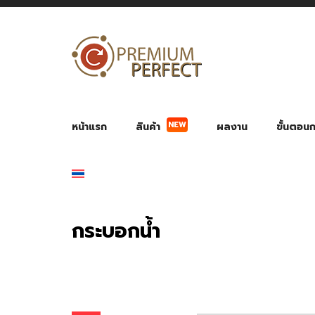
NEW
หน้าแรก
สินค้า
ผลงาน
ขั้นตอนกา
ผลงาน POWER BANK แบตสำรอง
ของพรีเ
สินค้าป้องกัน COVID-19
สายค
อุปกรณ์เสริมกระบอกน้ำ
พัดลมมือถือ พัดลมพก
ของช
ของชำร่วยงานบ
กระบอกน้ำ