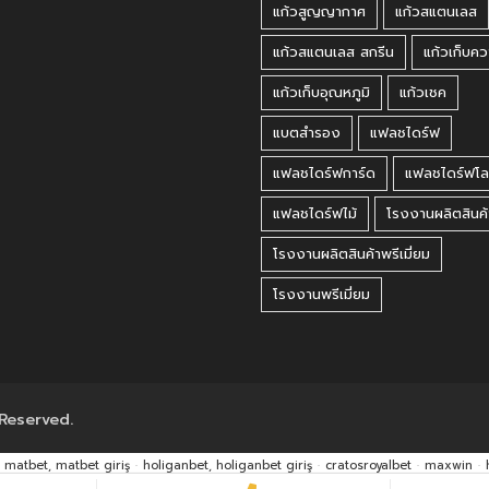
แก้วสูญญากาศ
แก้วสแตนเลส
แก้วสแตนเลส สกรีน
แก้วเก็บคว
แก้วเก็บอุณหภูมิ
แก้วเชค
แบตสำรอง
แฟลชไดร์ฟ
แฟลชไดร์ฟการ์ด
แฟลชไดร์ฟโล
แฟลชไดร์ฟไม้
โรงงานผลิตสินค้
โรงงานผลิตสินค้าพรีเมี่ยม
โรงงานพรีเมี่ยม
 Reserved.
matbet, matbet giriş
·
holiganbet, holiganbet giriş
·
cratosroyalbet
·
maxwin
·