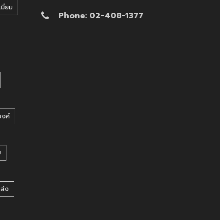
มี่ยม
Phone: 02-408-1377
บงค์
บ
ยส่ง