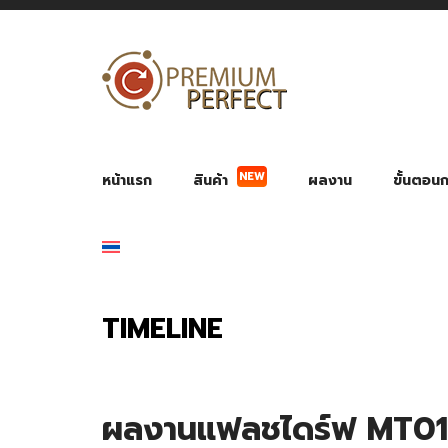
NEW
หน้าแรก
สินค้า
ผลงาน
ขั้นตอนกา
ผลงาน POWER BANK แบตสำรอง
ของพรีเ
สินค้าป้องกัน COVID-19
สายค
อุปกรณ์เสริมกระบอกน้ำ
พัดลมมือถือ พัดลมพก
ของช
ของชำร่วยงานบ
TIMELINE
ผลงานแฟลชไดร์ฟ MT01