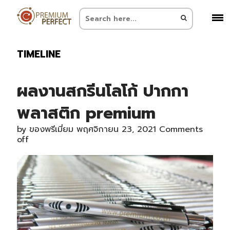
TIMELINE
ผลงานสกรีนโลโก้ ปากกา
พลาสติก premium
by
ของพรีเมี่ยม
พฤศจิกายน 23, 2021
Comments
off