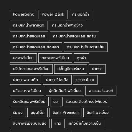
Powerbank
Power Bank
กระบอกน้ำ
กระบอกน้ำพลาสติก
กระบอกน้ำฟางข้าว
กระบอกน้ำสแตนเลส
กระบอกน้ำสแตนเลส สกรีน
กระบอกน้ำสแตนเลส สั่งผลิต
กระบอกน้ำเก็บความเย็น
ของพรีเมี่ยม
ของแจกพรีเมี่ยม
ถุงผ้า
บริษัทขายของพรีเมี่ยม
ปลั๊กยูนิเวอร์แซล
ปากกา
ปากกาพลาสติก
ปากการีไซเคิล
ปากกาโลหะ
ผลิตของพรีเมี่ยม
ผู้ผลิตสินค้าพรีเมี่ยม
พาวเวอร์แบงค์
รับผลิตของพรีเมี่ยม
ร่ม
ร่มตอนเดียวโครงไฟเบอร์
ร่มพับ
สมุดโน๊ต
สินค้า Premium
สินค้าพรีเมี่ยม
สินค้าพรีเมี่ยมขายส่ง
แก้ว
แก้วน้ำเก็บความเย็น