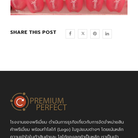
SHARE THIS POST
โรงงานของพรีเมี่ยม ดำเนินการธุรกิจเกี่ยวกับการจัดจำหน่ายสิน
ค้าพรีเมี่ยม พร้อมทำโลโก้ (Logo) ในรูปแบบต่างๆ โดยเน้นหลัก
ความเข้าใจในตัวสินค้าและ โลโก้ของลูกค้าเป็นหลัก เราเป็นเจ้า