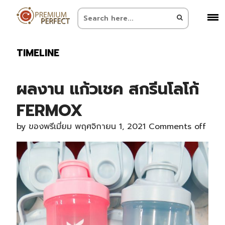
TIMELINE
ผลงาน แก้วเชค สกรีนโลโก้
FERMOX
by
ของพรีเมี่ยม
พฤศจิกายน 1, 2021
Comments off