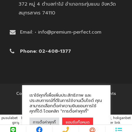
372 หมู่ 4 ตำบลท่าไม้ อำเภอกระทุ่มแบน จังหวัด
สมุทรสาคร 74110
Email: • info@premium-perfect.com
Phone: 02-408-1377
Copyright © 2017 'โรงงานของพรีเมี่ยม' All Rights
เราใช้คุกกี้เพื่อเพิ่มประสิทธิภาพ และ
Reserved.
ประสบการณ์ที่ดีในการใช้งานเว็บไซต์ คุณ
สามารถเลือกตั้งค่าความยินยอมการใช้
คุกกี้ได้ โดยคลิก "การตั้งค่าคุกกี้"
pusulabet
·
betyap
·
avrupabet
·
matbet, matbet giriş
·
holiganbet, holiganbet
การตั้งค่าคุกกี้
ยอมรับทั้งหมด
giriş
·
cratosroyalbet
·
maxwin
·
hacklink market, kalıcı footer link