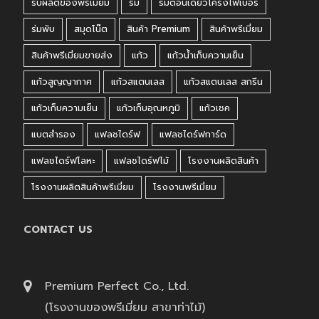
รับผลิตของพรีเมี่ยม
ร่ม
ร่มตอนเดียวโครงไฟเบอร์
ร่มพับ
สมุดโน๊ต
สินค้า Premium
สินค้าพรีเมี่ยม
สินค้าพรีเมี่ยมขายส่ง
แก้ว
แก้วน้ำเก็บความเย็น
แก้วสูญญากาศ
แก้วสแตนเลส
แก้วสแตนเลส สกรีน
แก้วเก็บความเย็น
แก้วเก็บอุณหภูมิ
แก้วเชค
แบตสำรอง
แฟลชไดร์ฟ
แฟลชไดร์ฟการ์ด
แฟลชไดร์ฟโลหะ
แฟลชไดร์ฟไม้
โรงงานผลิตสินค้า
โรงงานผลิตสินค้าพรีเมี่ยม
โรงงานพรีเมี่ยม
CONTACT US
Premium Perfect Co., Ltd.
(โรงงานของพรีเมี่ยม สาขาท่าไม้)