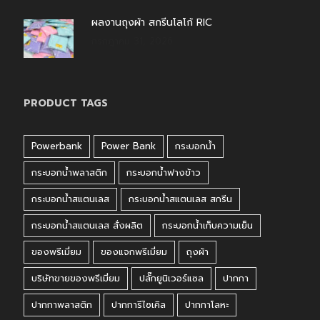
ผลงานถุงผ้า สกรีนโลโก้ RIC
กรกฎาคม 31, 2026
PRODUCT TAGS
Powerbank
Power Bank
กระบอกน้ำ
กระบอกน้ำพลาสติก
กระบอกน้ำฟางข้าว
กระบอกน้ำสแตนเลส
กระบอกน้ำสแตนเลส สกรีน
กระบอกน้ำสแตนเลส สั่งผลิต
กระบอกน้ำเก็บความเย็น
ของพรีเมี่ยม
ของแจกพรีเมี่ยม
ถุงผ้า
บริษัทขายของพรีเมี่ยม
ปลั๊กยูนิเวอร์แซล
ปากกา
ปากกาพลาสติก
ปากการีไซเคิล
ปากกาโลหะ