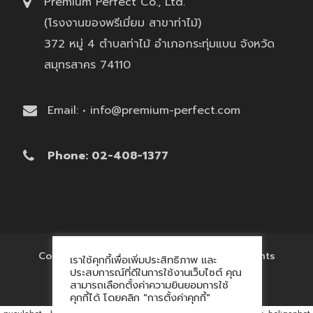
Premium Perfect Co., Ltd.
(โรงงานของพรีเมี่ยม สาขาท่าไม้)
372 หมู่ 4 ตำบลท่าไม้ อำเภอกระทุ่มแบน จังหวัด
สมุทรสาคร 74110
Email: • info@premium-perfect.com
Phone: 02-408-1377
Copyright © 2017 'โรงงานของพรีเมี่ยม' All Rights
เราใช้คุกกี้เพื่อเพิ่มประสิทธิภาพ และ
Reserved.
ประสบการณ์ที่ดีในการใช้งานเว็บไซต์ คุณ
สามารถเลือกตั้งค่าความยินยอมการใช้
คุกกี้ได้ โดยคลิก "การตั้งค่าคุกกี้"