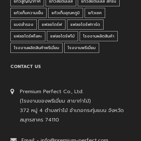
แก้วสูญญากาศ
แก้วสแตนเลส
แก้วสแตนเลส สกรีน
แก้วเก็บความเย็น
แก้วเก็บอุณหภูมิ
แก้วเชค
แบตสำรอง
แฟลชไดร์ฟ
แฟลชไดร์ฟการ์ด
แฟลชไดร์ฟโลหะ
แฟลชไดร์ฟไม้
โรงงานผลิตสินค้า
โรงงานผลิตสินค้าพรีเมี่ยม
โรงงานพรีเมี่ยม
CONTACT US
Premium Perfect Co., Ltd.
(โรงงานของพรีเมี่ยม สาขาท่าไม้)
372 หมู่ 4 ตำบลท่าไม้ อำเภอกระทุ่มแบน จังหวัด
สมุทรสาคร 74110
Email: • info@premium-perfect.com