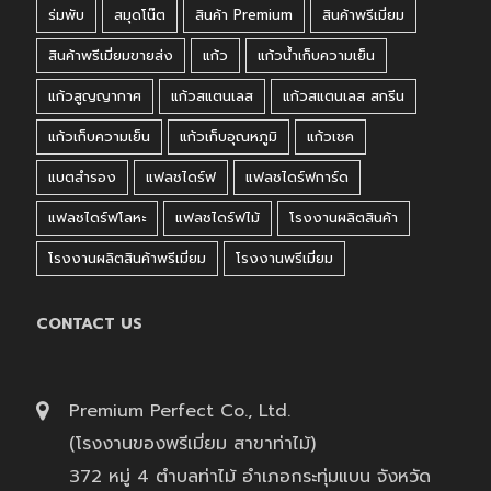
ร่มพับ
สมุดโน๊ต
สินค้า Premium
สินค้าพรีเมี่ยม
สินค้าพรีเมี่ยมขายส่ง
แก้ว
แก้วน้ำเก็บความเย็น
แก้วสูญญากาศ
แก้วสแตนเลส
แก้วสแตนเลส สกรีน
แก้วเก็บความเย็น
แก้วเก็บอุณหภูมิ
แก้วเชค
แบตสำรอง
แฟลชไดร์ฟ
แฟลชไดร์ฟการ์ด
แฟลชไดร์ฟโลหะ
แฟลชไดร์ฟไม้
โรงงานผลิตสินค้า
โรงงานผลิตสินค้าพรีเมี่ยม
โรงงานพรีเมี่ยม
CONTACT US
Premium Perfect Co., Ltd.
(โรงงานของพรีเมี่ยม สาขาท่าไม้)
372 หมู่ 4 ตำบลท่าไม้ อำเภอกระทุ่มแบน จังหวัด