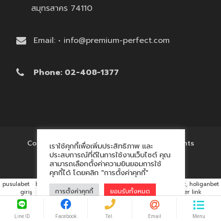
สมุทรสาคร 74110
Email: • info@premium-perfect.com
Phone: 02-408-1377
Copyright © 2017 'โรงงานของพรีเมี่ยม' All Rights
เราใช้คุกกี้เพื่อเพิ่มประสิทธิภาพ และ
Reserved.
ประสบการณ์ที่ดีในการใช้งานเว็บไซต์ คุณ
สามารถเลือกตั้งค่าความยินยอมการใช้
คุกกี้ได้ โดยคลิก "การตั้งค่าคุกกี้"
pusulabet
·
betyap
·
avrupabet
·
matbet, matbet giriş
·
holiganbet, holiganbet
การตั้งค่าคุกกี้
ยอมรับทั้งหมด
giriş
·
cratosroyalbet
·
maxwin
·
hacklink market, kalıcı footer link