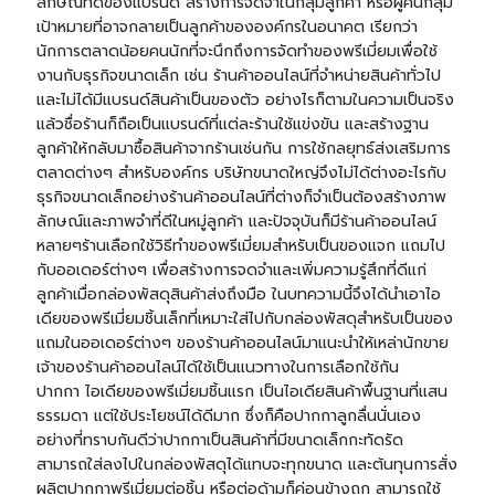
ลักษณ์ที่ดีของแบรนด์ สร้างการจดจำในกลุ่มลูกค้า หรือผู้คนกลุ่ม
เป้าหมายที่อาจกลายเป็นลูกค้าขององค์กรในอนาคต เรียกว่า
นักการตลาดน้อยคนนักที่จะนึกถึงการจัดทำของพรีเมี่ยมเพื่อใช้
งานกับธุรกิจขนาดเล็ก เช่น ร้านค้าออนไลน์ที่จำหน่ายสินค้าทั่วไป
และไม่ได้มีแบรนด์สินค้าเป็นของตัว อย่างไรก็ตามในความเป็นจริง
แล้วชื่อร้านก็ถือเป็นแบรนด์ที่แต่ละร้านใช้แข่งขัน และสร้างฐาน
ลูกค้าให้กลับมาซื้อสินค้าจากร้านเช่นกัน การใช้กลยุทธ์ส่งเสริมการ
ตลาดต่างๆ สำหรับองค์กร บริษัทขนาดใหญ่จึงไม่ได้ต่างอะไรกับ
ธุรกิจขนาดเล็กอย่างร้านค้าออนไลน์ที่ต่างก็จำเป็นต้องสร้างภาพ
ลักษณ์และภาพจำที่ดีในหมู่ลูกค้า และปัจจุบันก็มีร้านค้าออนไลน์
หลายๆร้านเลือกใช้วิธีทำของพรีเมี่ยมสำหรับเป็นของแจก แถมไป
กับออเดอร์ต่างๆ เพื่อสร้างการจดจำและเพิ่มความรู้สึกที่ดีแก่
ลูกค้าเมื่อกล่องพัสดุสินค้าส่งถึงมือ ในบทความนี้จึงได้นำเอาไอ
เดียของพรีเมี่ยมชิ้นเล็กที่เหมาะใส่ไปกับกล่องพัสดุสำหรับเป็นของ
แถมในออเดอร์ต่างๆ ของร้านค้าออนไลน์มาแนะนำให้เหล่านักขาย
เจ้าของร้านค้าออนไลน์ได้ใช้เป็นแนวทางในการเลือกใช้กัน
ปากกา
ไอเดียของพรีเมี่ยมชิ้นแรก เป็นไอเดียสินค้าพื้นฐานที่แสน
ธรรมดา แต่ใช้ประโยชน์ได้ดีมาก ซึ่งก็คือปากกาลูกลื่นนั่นเอง
อย่างที่ทราบกันดีว่าปากกาเป็นสินค้าที่มีขนาดเล็กกะทัดรัด
สามารถใส่ลงไปในกล่องพัสดุได้แทบจะทุกขนาด และต้นทุนการสั่ง
ผลิตปากกาพรีเมี่ยมต่อชิ้น หรือต่อด้ามก็ค่อนข้างถูก สามารถใช้