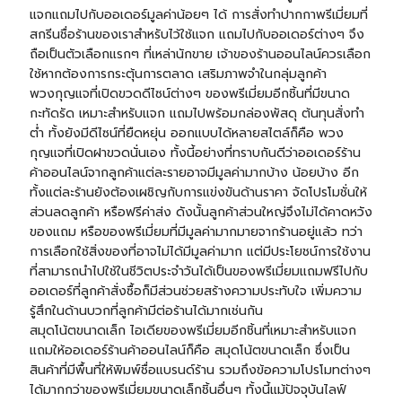
แจกแถมไปกับออเดอร์มูลค่าน้อยๆ ได้ การสั่งทำปากกาพรีเมี่ยมที่
สกรีนชื่อร้านของเราสำหรับไว้ใช้แจก แถมไปกับออเดอร์ต่างๆ จึง
ถือเป็นตัวเลือกแรกๆ ที่เหล่านักขาย เจ้าของร้านออนไลน์ควรเลือก
ใช้หากต้องการกระตุ้นการตลาด เสริมภาพจำในกลุ่มลูกค้า
พวงกุญแจ
ที่เปิดขวดดีไซน์ต่างๆ ของพรีเมี่ยมอีกชิ้นที่มีขนาด
กะทัดรัด เหมาะสำหรับแจก แถมไปพร้อมกล่องพัสดุ ต้นทุนสั่งทำ
ต่ำ ทั้งยังมีดีไซน์ที่ยืดหยุ่น ออกแบบได้หลายสไตล์ก็คือ พวง
กุญแจที่เปิดฝาขวดนั่นเอง ทั้งนี้อย่างที่ทราบกันดีว่าออเดอร์ร้าน
ค้าออนไลน์จากลูกค้าแต่ละรายอาจมีมูลค่ามากบ้าง น้อยบ้าง อีก
ทั้งแต่ละร้านยังต้องเผชิญกับการแข่งขันด้านราคา จัดโปรโมชั่นให้
ส่วนลดลูกค้า หรือฟรีค่าส่ง ดังนั้นลูกค้าส่วนใหญ่จึงไม่ได้คาดหวัง
ของแถม หรือของพรีเมี่ยมที่มีมูลค่ามากมายจากร้านอยู่แล้ว ทว่า
การเลือกใช้สิ่งของที่อาจไม่ได้มีมูลค่ามาก แต่มีประโยชน์การใช้งาน
ที่สามารถนำไปใช้ในชีวิตประจำวันได้เป็นของพรีเมี่ยมแถมฟรีไปกับ
ออเดอร์ที่ลูกค้าสั่งซื้อก็มีส่วนช่วยสร้างความประทับใจ เพิ่มความ
รู้สึกในด้านบวกที่ลูกค้ามีต่อร้านได้มากเช่นกัน
สมุดโน้ต
ขนาดเล็ก ไอเดียของพรีเมี่ยมอีกชิ้นที่เหมาะสำหรับแจก
แถมให้ออเดอร์ร้านค้าออนไลน์ก็คือ สมุดโน้ตขนาดเล็ก ซึ่งเป็น
สินค้าที่มีพื้นที่ให้พิมพ์ชื่อแบรนด์ร้าน รวมถึงข้อความโปรโมทต่างๆ
ได้มากกว่าของพรีเมี่ยมขนาดเล็กชิ้นอื่นๆ ทั้งนี้แม้ปัจจุบันไลฟ์