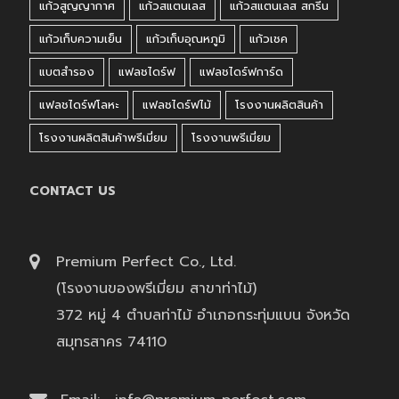
แก้วสูญญากาศ
แก้วสแตนเลส
แก้วสแตนเลส สกรีน
แก้วเก็บความเย็น
แก้วเก็บอุณหภูมิ
แก้วเชค
แบตสำรอง
แฟลชไดร์ฟ
แฟลชไดร์ฟการ์ด
แฟลชไดร์ฟโลหะ
แฟลชไดร์ฟไม้
โรงงานผลิตสินค้า
โรงงานผลิตสินค้าพรีเมี่ยม
โรงงานพรีเมี่ยม
CONTACT US
Premium Perfect Co., Ltd.
(โรงงานของพรีเมี่ยม สาขาท่าไม้)
372 หมู่ 4 ตำบลท่าไม้ อำเภอกระทุ่มแบน จังหวัด
สมุทรสาคร 74110