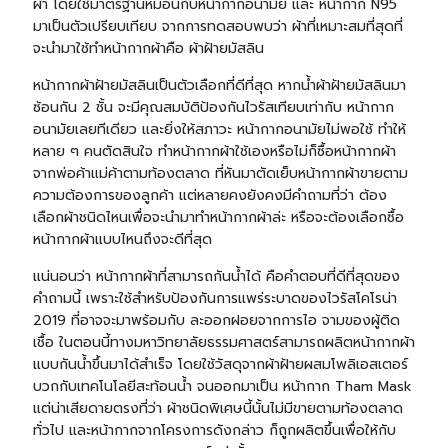
ผ้า โดยใช้มาตรฐานหมือนกับหน้ากากอนามัย และ หน้ากาก N95
มาเป็นตัวเปรียบเทียบ จากการทดสอบพบว่า ผ้าที่เหมาะสมที่สุดที่
จะนำมาใช้ทำหน้ากากผ้าคือ ผ้าฝ้ายมัสลิน
หน้ากากผ้าฝ้ายมัสลินเป็นตัวเลือกที่ดีที่สุด หากน้ำผ้าฝ้ายมัสลินมา
ซ้อนกัน 2 ชั้น จะมีคุณสมบัติป้องกันไวรัสเทียบเท่ากับ หน้ากาก
อนามัยเลยทีเดียว และยิ่งให้สภาวะ หน้ากากอนามัยไม่พอใช้ ทำให้
หลาย ๆ คนตัดสินใจ ทำหน้ากากผ้าใช้เองหรือไม่ก็ซื้อหน้ากากผ้า
จากพ่อค้าแม่ค้าตามท้องตลาด ที่หันมาตัดเย็บหน้ากากผ้าขายตาม
ความต้องการของลูกค้า แต่หลายคงยังคงมีคำถามที่ว่า ต้อง
เลือกผ้าชนิดไหนเพื่อจะนำมาทำหน้ากากผ้าล่ะ หรือจะต้องเลือกซื้อ
หน้ากากผ้าแบบไหนถึงจะดีที่สุด
แน่นอนว่า หน้ากากผ้าที่สามารถกันน้ำได้ คือคำตอบที่ดีที่สุดของ
คำถามนี้ เพราะใช้สำหรับป้องกันการแพร่ระบาดของไวรัสโคโรน่า
2019 ที่อาจจะมาพร้อมกับ ละออกฝอยจากการไอ จามของผู้ติด
เชื้อ ในตอนนี้ทางมหาวิทยาลัยธรรมศาสตร์สามารถผลิตหน้ากากผ้า
แบบกันน้ำขึ้นมาได้สำเร็จ โดยใช้วัสดุจากผ้าฝ้ายผสมโพลิเอสเตอร์
บวกกับเทคโนโลยีสะท้อนน้ำ จนออกมาเป็น หน้ากาก Tham Mask
แต่น่าเสียดายตรงที่ว่า ผ้าชนิดพิเศษนี้นั้นไม่มีขายตามท้องตลาด
ทั่วไป และหน้ากากจากโครงการดังกล่าว ก็ถูกผลิตขึ้นเพื่อให้กับ