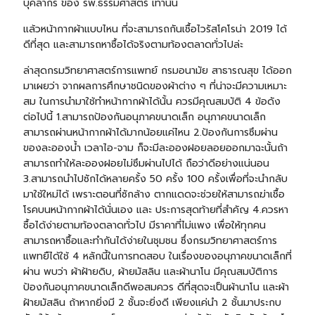
บุคลากร ของ รพ.ธรรมศาสตร์ เท่านั้น
แล้วหน้ากากผ้าแบบไหน ที่จะสามารถกันเชื้อไวรัสโคโรน่า 2019 ได้
ดีที่สุด และสามารถหาซื้อได้จริงตามท้องตลาดทั่วไปล่ะ
ล่าสุดกรมวิทยาศาสตร์การแพทย์ กรมอนามัย สาธารณสุข ได้ออก
มาเผยว่า จากผลการศึกษาชนิดของผ้าต่าง ๆ ที่น่าจะมีความเหมาะ
สม ในการนำมาใช้ทำหน้ากากผ้าได้นั้น ควรมีคุณสมบัติ 4 ข้อดัง
ต่อไปนี้ 1.สามารถป้องกันอนุภาคขนาดเล็ก อนุภาคขนาดเล็ก
สามารถผ่านหน้ากากผ้าได้มากน้อยแค่ไหน 2.ป้องกันการซึมผ่าน
ของละอองน้ำ เวลาไอ-จาม ก็จะมีละอองฝอยลอยออกมาฉะนั้นถ้า
สามารถทำให้ละอองฝอยไม่ซึมผ่านไปได้ ถือว่าดีอย่างแน่นอน
3.สามารถนำไปซักได้หลายครั้ง 50 ครั้ง 100 ครั้งเพื่อที่จะนำกลับ
มาใช้ใหม่ได้ เพราะตอนที่ซักล้าง ตากแดดจะช่วยให้สามารถฆ่าเชื้อ
โรคบนหน้ากากผ้าได้นั่นเอง และ ประการสุดท้ายที่สำคัญ 4.ควรหา
ซื้อได้ง่ายตามท้องตลาดทั่วไป มีราคาที่ไม่แพง เพื่อให้ทุกคน
สามารถหาซื้อและทำกันได้ง่ายในชุมชน ซึ่งกรมวิทยาศาสตร์การ
แพทยืได้ใช้ 4 หลักนี้ในการทดสอบ ในเรื่องของอนุภาคขนาดเล็กที่
ผ่าน พบว่า ผ้าฝ้ายดิบ, ผ้ายมัสลิน และผ้านาโน มีคุณสมบัติการ
ป้องกันอนุภาคขนาดเล็กดีพอสมควร ดีที่สุดจะเป็นผ้านาโน และผ้า
ฝ้ายมัสลิน ถ้าหากยิ่งมี 2 ชั้นจะยิ่งดี เพียงแค่นำ 2 ชั้นมาประกบ