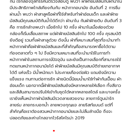
กัน ใช้กล้องจุลทรรศน์ตรวจสอบดู พบว่า ผ้าฝ้ายมัสลินกับผ้านาโน
มีประสิทธิภาพใกล้เคียงกันกับ หน้ากากอนามัย อันดับที่ 2 การซึม
ผ่านน้ำ พบว่า ผ้าสาลูหรือผ้าที่ใช้สำหรับทำผ้าอ้อมเด็ก และผ้าฝ้าย
มัสลินมีคุณสมบัติกันน้ำได้ดีกว่า ผ้านาโน กันผ้าฝ้ายดิบ อันดับที่ 3
คือ การซักล้างพบว่า เมื่อซักไป 10 ครั้ง ผ้านาโนเมื่อส่องด้วย
กล้องก็เริ่มเสื่อมสภาพ แต่ผ้าฝ้ายมัสลินซักไป 100 ครั้ง คุรสมบัติ
ยังดีอยู่ รวมทั้งผ้าสาลูด้วย ดังนั้น ผ้าที่เหมาะสมที่สุดที่จะนำมาทำ
หน้ากากผ้าคือผ้าฝ้ายมัสลินและที่สำคัญคือสามารถหาซื้อได้ตาม
ท้องตลาดทั่ว ๆ ไป จึงมีความเหมาะสมที่จะนำมาใช้ในการทำ
หน้ากากผ้าในสถานการณ์ปัจจุบัน และยังเป็นทางเลือกที่สามารถใช้
ทดแทนหน้ากากอนามัยได้ ผ้าฝ้ายมัสลินมีคุณสมบัติถ่ายเทอากาศ
ได้ดี แห้งเร็ว มีน้ำหนักเบา ไม่ระคายเคืองต่อผิว แถมยังมีความ
แข็งแรง ทนทานต่อการซัก ผ้าชนิดนี้นิยมน้ำมาใช้ทำผ้ากันเปื้อน ผ้า
อ้อมเด็ก นอกจากนี้ผ้าฝ้ายมัสลินยังมีหลากหลายให้เลือก ทั้งสีขาว
และสีสันสามารถปรับให้เข้ากับชุดได้หลากหลายสไตล์ และบางครั้ง
เรายังเห็นหน้ากาผ้ามัสลินมีรวดลายสวยงาม ลายการ์ตูนน่ารัก
ลายร่ม ลาย
กระบอกน้ำ
ลาย
พวงกุญแจ
ลาย
ริสท์แบนด์
แต่ที่
สำคัญคือเราต้องสวมหน้ากากอนามัยและไม่ลืมล้างมือ ถึงจะ
ปลอดภัยและห่างไกลจากไวรัสโคโรน่า 2019