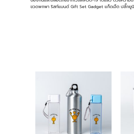
ป้องกันและปลอดภัยจากไวรัสโควิด-19 ได้แล้ว ด้วยความปร
ขวดพกพา
ริสท์แบนด์ Gift Set Gadget แก็ดเจ็ต ปลั๊กยู