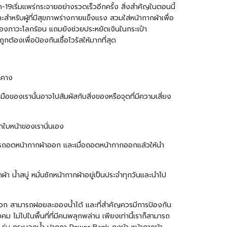
ด-19เริ่มแพร่กระจายอย่างรวดเร็วอีกครั้ง สิ่งสำคัญในตอนนี้
สำหรับผู้ที่มีสุขภาพร่างกายแข็งแรง สวมใส่หน้ากากผ้าเพื่อ
ุของภาวะโลกร้อน แถมยังช่วยประหยัดเงินในกระเป๋า
ูกต้องเพื่อป้องกันเชื้อไวรัสให้มากที่สุด
ละคาง
ือของเรานั้นอาจไปสัมผัสกับสิ่งของหรือจุดที่มีความเสี่ยง
กใบหน้าของเรานั่นเอง
ทำการถอดหน้ากากผ้าออก และเมื่อถอดหน้ากากออกแล้วให้นำ
า น้ำสบู่ หมั่นซักหน้ากากผ้าอยู่เป็นประจำทุกวันและนำไป
ดวก สามารถฝอยละอองน้ำได้ และที่สำคัญควรมีการป้องกัน
ม ไม่ไปในพื้นที่ที่มีคนพลุกพล่าน เพียงเท่านี้เราก็สามารถ