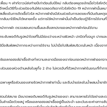
่อน ๆ เค้าท์ดาวน์ส่งท้ายปีเก่าต้อนรับปีใหม่ กลับต้องหยุดชงักเมื่อไวรัสโควิ
นึ่งวิธีที่จะช่วยป้องกันให้เราปลอดภัยจากไวรัสโควิด-19 หน้ากากผ้านั้นเหมาะ
สี่ยงในการติดเชื้อไวรัส หน้ากากผ้ายังมีส่วนช่วยในการลดขยะที่เป้นต้นเหต
ับมาใช้ใหม่ได้หลายครั้ง แต่การใช้หน้ากากผ้านั้นจำเป็นต้องรู้วิธีการใช้งานที่ถ
ับหน้ากากผ้า ตรวจสอบความชื้นและสิ่งสกปรกของหน้ากากผ้าก่อนใช้งาน
กระชับพอดีกับรูปหน้าโดยที่ไม่มีช่องว่างระหว่างผิวหน้า ปกปิดทั้งจมูก ปากแ
้มือสัมผัสหน้ากากระหว่างการใช้งาน ไม่นำมือไปสัมผัสบริเวณใบหน้า เนื่องจากม
รือใช้แอลกอฮอล์ฆ่าเชื้อล้างทำความสะอาดมือของเราก่อนถอดหน้ากากผ้าออกจา
พาะส่วนของห่วงด้านหลังใบหูทั้ง 2 ข้าง ไม่ควรจับที่ตัวหน้ากากผ้าในขณะที่
เฉพาะหูหรือส่วนของสายรัดหน้ากากผ้าเท่านั้น และรีบนำแช่ลงในน้ำผสมน้ำยาซักผ้
าที่สวมใส่สบาย มีขนาดพอดิบพอดีกับรูปหน้าของเรา สามารถหายใจได้อย่างสะ
่นล้างมือด้วยสบู่ หรือแอลกอฮอลฆ่าเชื้ออยู่เป็นประจำ และเว้นระยะห่างทางสังค