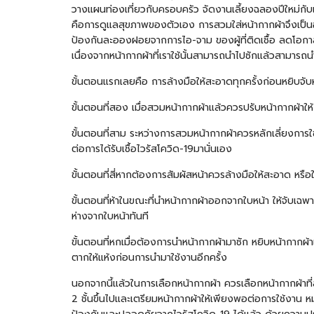
วางแผนท่องเที่ยวกับครอบครัว จัดงานเลี้ยงฉลองปีใหม่กับเพื
คือการดูแลสุขภาพของตัวเอง การสวมใส่หน้ากากผ้าจึงเป็นอีกห
ป้องกันละอองฝอยจากการไอ-จาม ของผู้ที่ติดเชื้อ ลดโอกาสเ
เนื่องจากหน้ากากผ้าที่เราใช้นั้นสามารถนำไปซักแล้วสามารถนำกล
ขั้นตอนแรกเลยคือ การล้างมือให้สะอาดทุกครั้งก่อนหยิบจ
ขั้นตอนที่สอง เมื่อสวมหน้ากากผ้าแล้วควรปรับหน้ากากผ้าให้
ขั้นตอนที่สาม ระหว่างการสวมหน้ากากผ้าควรหลักเลี่ยงการใช
ต่อการได้รับเชื้อไวรัสโควิด-19มานั่นเอง
ขั้นตอนที่สี่หากต้องการสัมผัสหน้าควรล้างมือให้สะอาด ห
ขั้นตอนที่ห้าในขณะที่นำหน้ากากผ้าออกจากใบหน้า ให้จับเฉ
ห่างจากใบหน้าทันที
ขั้นตอนที่หกเมื่อต้องการนำหน้ากากผ้ามาซัก หยิบหน้ากากผ้า
ตากให้แห้งก่อนการนำมาใช้งานอีกครั้ง
นอกจากนี้แล้วในการเลือกหน้ากากผ้า ควรเลือกหน้ากากผ้
2 ชั้นขึ้นไปและเตรียมหน้ากากผ้าให้เพียงพอต่อการใช้งาน หมั