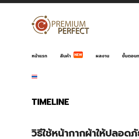
NEW
หน้าแรก
สินค้า
ผลงาน
ขั้นตอนกา
ผลงาน POWER BANK แบตสำรอง
ของพรีเ
สินค้าป้องกัน COVID-19
สายค
อุปกรณ์เสริมกระบอกน้ำ
พัดลมมือถือ พัดลมพก
ของช
ของชำร่วยงานบ
TIMELINE
วิธีใช้หน้ากากผ้าให้ปลอดภ