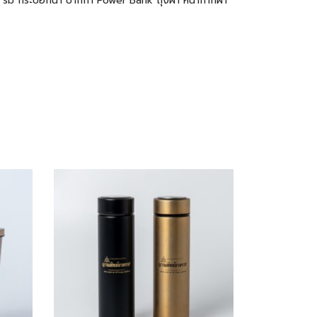
ฟ ร่ม กระบอกน้ำ ปากกา
Power Bank
ถุงผ้า
หน้ากากผ้า