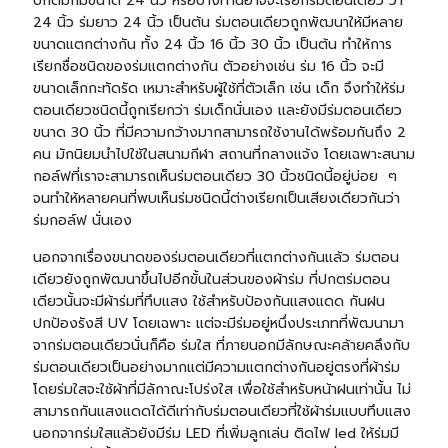
ปกติมักมีขนาด 24 นิ้ว หรือบางท่านอาจจะเรียกร่มตอนเดียว ว่า
24 นิ้ว ร่มยาว 24 นิ้ว เป็นต้น ร่มตอนเดียวถูกพัฒนาให้มีหลาย
ขนาดแตกต่างกัน ทั้ง 24 นิ้ว 16 นิ้ว 30 นิ้ว เป็นต้น ทำให้การ
เรียกชื่อชนิดของร่มแตกต่างกัน ตัวอย่างเช่น ร่ม 16 นิ้ว จะมี
ขนาดเล็กกะทัดรัด เหมาะสำหรับผู้ใช้ที่ตัวเล็ก เช่น เด็ก จึงทำให้ร่ม
ตอนเดียวชนิดนี้ถูกเรียกว่า ร่มเด็กนั่นเอง และยังมีร่มตอนเดียว
ขนาด 30 นิ้ว ที่มีความกว้างมากสามารถใช้งานได้พร้อมกันถึง 2
คน มักนิยมนำไปใช้ในสนามกีฬา สถานที่กลางแจ้ง โดยเฉพาะสนาม
กอล์ฟที่เราจะสามารถเห็นร่มตอนเดียว 30 นิ้วชนิดนี้อยู่บ่อย ๆ
จนทำให้หลายคนที่พบเห็นร่มชนิดนี้ต่างเรียกเป็นเสียงเดียวกันว่า
ร่มกอล์ฟ
นั่นเอง
นอกจากเรื่องขนาดของร่มตอนเดียวที่แตกต่างกันแล้ว ร่มตอน
เดียวยังถูกพัฒนาขึ้นไปอีกขั้นในส่วนของผ้าร่ม ที่ปกตร่มตอน
เดียวนั้นจะมีผ้าร่มที่ทึบแสง ใช้สำหรับป้องกันแสงแดด กันฝน
ปกป้องรังสี UV โดยเฉพาะ แต่จะมีร่มอยู่หนึ่งประเภทที่พัฒนามา
จากร่มตอนเดียวนั่นก็คือ ร่มใส ที่ภายนอกมีลักษณะคล้ายคลึงกับ
ร่มตอนเดียวเป็นอย่างมากแต่มีความแตกต่างกันอยู่ตรงที่ผ้าร่ม
โดย
ร่มใส
จะใช้ผ้าที่มีลักาณะโปร่งใส เพื่อใช้สำหรับหน้าฝนเท่านั้น ไม่
สามารถกันแสงแดดได้ดีเท่ากับร่มตอนเดียวที่ใช้ผ้าร่มแบบทึบแสง
นอกจากร่มใสแล้วยังมีร่ม LED ที่เพิ่มลูกเล่น ติดไฟ led ให้ร่มมี