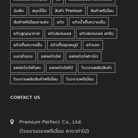
ร่มพับ
สมุดโน๊ต
สินค้า Premium
สินค้าพรีเมี่ยม
สินค้าพรีเมี่ยมขายส่ง
แก้ว
แก้วน้ำเก็บความเย็น
แก้วสูญญากาศ
แก้วสแตนเลส
แก้วสแตนเลส สกรีน
แก้วเก็บความเย็น
แก้วเก็บอุณหภูมิ
แก้วเชค
แบตสำรอง
แฟลชไดร์ฟ
แฟลชไดร์ฟการ์ด
แฟลชไดร์ฟโลหะ
แฟลชไดร์ฟไม้
โรงงานผลิตสินค้า
โรงงานผลิตสินค้าพรีเมี่ยม
โรงงานพรีเมี่ยม
CONTACT US
Premium Perfect Co., Ltd.
(โรงงานของพรีเมี่ยม สาขาท่าไม้)