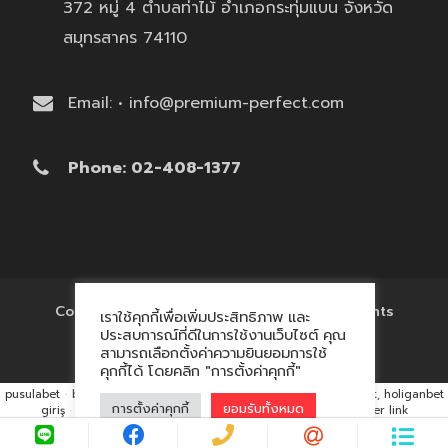
372 หมู่ 4 ตำบลท่าไม้ อำเภอกระทุ่มแบน จังหวัด
สมุทรสาคร 74110
Email: • info@premium-perfect.com
Phone: 02-408-1377
Copyright © 2017 'โรงงานของพรีเมี่ยม' All Rights
เราใช้คุกกี้เพื่อเพิ่มประสิทธิภาพ และ
Reserved.
ประสบการณ์ที่ดีในการใช้งานเว็บไซต์ คุณ
สามารถเลือกตั้งค่าความยินยอมการใช้
คุกกี้ได้ โดยคลิก "การตั้งค่าคุกกี้"
pusulabet
·
betyap
·
avrupabet
·
matbet, matbet giriş
·
holiganbet, holiganbet
การตั้งค่าคุกกี้
ยอมรับทั้งหมด
giriş
·
cratosroyalbet
·
maxwin
·
hacklink market, kalıcı footer link