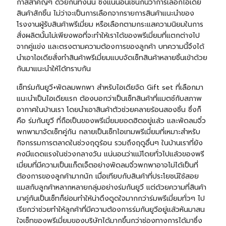
กาสสำคัญๆ ด้วยกันทั้งนั้น ซึ่งแน่นอนเช่นกันว่าการเลือกไอเดีย
สินค้าสักชิ้น ไม่ว่าจะเป็นการเลือกจากรายการสินค้าแนะนำของ
โรงงานผู้รับสินค้าพรีเมี่ยม หรือเลือกตามกระแสความนิยมในการ
สั่งผลิตนั้นไม่เพียงพอที่จะทำให้เราได้ของพรีเมี่ยมที่แตกต่างไป
จากคู่แข่ง และตรงตามความต้องการของลูกค้า บทความนี้จึงได้
นำเอาไอเดียสั่งทำสินค้าพรีเมี่ยมแบบจัดเซ็ทสินค้าหลายชิ้นเข้าด้วย
กันมาแนะนำให้ได้ทราบกัน
เซ็ท
ร่ม
กันยูวี+พัดลมพกพา สำหรับไอเดียจัด
Gift set
ที่เลือกมา
แนะนำเป็นไอเดียแรก ต้องบอกว่าเป็นเซ็ทสินค้าที่แมตช์กับสภาพ
อากาศในบ้านเรา โดยนำเอาสินค้าตัวช่วยคลายร้อนสองชิ้น ซึ่งก็
คือ ร่มกันยูวี ที่ถือเป็นของพรีเมี่ยมยอดฮิตอยู่แล้ว และพัดลมจิ๋ว
พกพามาจัดเซ็ทคู่กัน กลายเป็นเซ็ทไอเทมพรีเมี่ยมที่เหมาะสำหรับ
กิจกรรมการตลาดในช่วงฤดูร้อน รวมถึงฤดูอื่นๆ ในบ้านเราที่ยัง
คงมีแดดแรงในช่วงกลางวัน แน่นอนว่าแม้โดยทั่วไปแล้วของพรี
เมี่ยมที่มีความเป็นแก็ดเจ็ตอย่างพัดลมจิ๋วพกพาอาจไม่ได้เป็นที่
ต้องการของลูกค้ามากนัก เมื่อเทียบกับสินค้าที่ประโยชน์ใช้สอย
แมสกับลูกค้าหลากหลายกลุ่มอย่างร่มกันยูวี แต่ด้วยความที่สินค้า
มาคู่กันเป็นเซ็ทก็ย่อมทำให้น่าดึงดูดใจมากกว่าร่มพรีเมี่ยมทั่วๆ ไป
เรียกว่าช่วยทำให้ลูกค้าที่มีความต้องการร่มกันยูวีอยู่แล้วหันมาสน
ใจเซ็ทของพรีเมี่ยมของบริษัทได้มากขึ้นกว่าช่องทางการได้มาซึ่ง