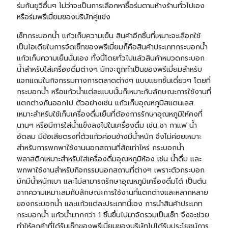
ร่มกันยูวีอื่นๆ ไม่ว่าจะเป็นการเลือกหาซื้อร่มตามห้างร้านทั่วไปเอง
หรือร่มพรีเมี่ยมของบริษัทคู่แข่ง
เซ็ท
กระบอกน้ำ
แก้วเก็บความเย็น สินค้าอีกชิ้นที่เหมาะจะเลือกใช้
เป็นไอเดียในการจัดเซ็ทของพรีเมี่ยมก็คือสินค้าประเภทกระบอกน้ำ
แก้วเก็บความเย็นนั่นเอง ทั้งนี้โดยทั่วไปแล้วสินค้าหมวดกระบอก
น้ำสำหรับใส่เครื่องดื่มต่างๆ มักจะถูกทำเป็นของพรีเมี่ยมสำหรับ
แจกแถมในกิจกรรมทางการตลาดต่างๆ แบบแยกชิ้นเดี่ยวๆ โดยที่
กระบอกน้ำ หรือแก้วน้ำแต่ละแบบนั้นก็เหมาะกับลักษณะการใช้งานที่
แตกต่างกันออกไป ตัวอย่างเช่น แก้วเก็บอุณหภูมิสแตนเลส
เหมาะสำหรับใช้เก็บเครื่องดื่มเย็นที่ต้องการรักษาอุณหภูมิให้คงที่
นานๆ หรือมีการใส่น้ำแข็งลงไปในเครื่องดื่ม เช่น ชา กาแฟ น้ำ
อัดลม มีข้อเสียตรงที่ตัวแก้วค่อนข้างมีน้ำหนัก จึงไม่ค่อยเหมาะ
สำหรับการพกพาใช้งานนอกสถานที่สักเท่าไหร่ กระบอกน้ำ
พลาสติกเหมาะสำหรับใส่เครื่องดื่มอุณหภูมิห้อง เช่น น้ำดื่ม และ
พกพาใช้งานสำหรับกิจกรรมนอกสถานที่ต่างๆ เพราะตัวกระบอก
มักมีน้ำหนักเบา และไม่สามารถรักษาอุณหภูมิเครื่องดื่มได้ เป็นต้น
จากความเหมาะสมกับลักษณะการใช้งานที่แตกต่างและหลากหลาย
ของกระบอกน้ำ และแก้วแต่ละประเภทนี้เอง การนำสินค้าประเภท
กระบอกน้ำ แก้วน้ำมากกว่า 1 ชิ้นขึ้นไปมาจัดรวมเป็นเซ็ท จึงจะช่วย
ทำให้ลูกค้าที่ได้รับเซ็ทของพรีเมี่ยมของบริษัทไปได้รับประโยชน์การ