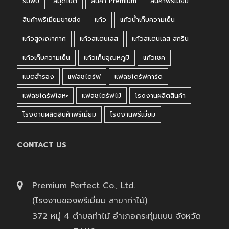
ร่มพับ
สมุดโน๊ต
สินค้า Premium
สินค้าพรีเมี่ยม
สินค้าพรีเมี่ยมขายส่ง
แก้ว
แก้วน้ำเก็บความเย็น
แก้วสูญญากาศ
แก้วสแตนเลส
แก้วสแตนเลส สกรีน
แก้วเก็บความเย็น
แก้วเก็บอุณหภูมิ
แก้วเชค
แบตสำรอง
แฟลชไดร์ฟ
แฟลชไดร์ฟการ์ด
แฟลชไดร์ฟโลหะ
แฟลชไดร์ฟไม้
โรงงานผลิตสินค้า
โรงงานผลิตสินค้าพรีเมี่ยม
โรงงานพรีเมี่ยม
CONTACT US
Premium Perfect Co., Ltd.
(โรงงานของพรีเมี่ยม สาขาท่าไม้)
372 หมู่ 4 ตำบลท่าไม้ อำเภอกระทุ่มแบน จังหวัด