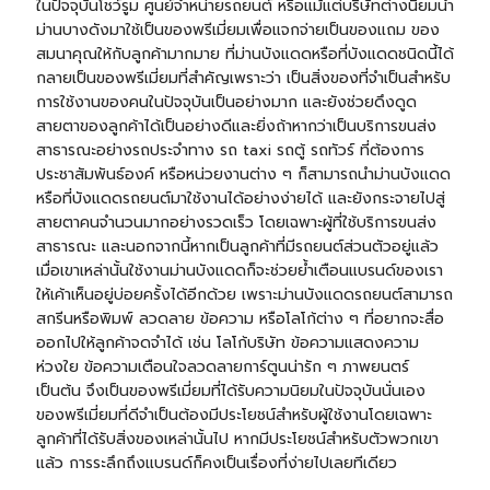
ในปัจจุบันโชว์รูม ศูนย์จำหน่ายรถยนต์ หรือแม้แต่บริษัทต่างนิยมนำ
ม่านบางดังมาใช้เป็นของพรีเมี่ยมเพื่อแจกจ่ายเป็นของแถม ของ
สมนาคุณให้กับลูกค้ามากมาย ที่ม่านบังแดดหรือที่บังแดดชนิดนี้ได้
กลายเป็นของพรีเมี่ยมที่สำคัญเพราะว่า เป็นสิ่งของที่จำเป็นสำหรับ
การใช้งานของคนในปัจจุบันเป็นอย่างมาก และยังช่วยดึงดูด
สายตาของลูกค้าได้เป็นอย่างดีและยิ่งถ้าหากว่าเป็นบริการขนส่ง
สาธารณะอย่างรถประจำทาง รถ taxi รถตู้ รถทัวร์ ที่ต้องการ
ประชาสัมพันธ์องค์ หรือหน่วยงานต่าง ๆ ก็สามารถนำม่านบังแดด
หรือที่บังแดดรถยนต์มาใช้งานได้อย่างง่ายได้ และยังกระจายไปสู่
สายตาคนจำนวนมากอย่างรวดเร็ว โดยเฉพาะผู้ที่ใช้บริการขนส่ง
สาธารณะ และนอกจากนี้หากเป็นลูกค้าที่มีรถยนต์ส่วนตัวอยู่แล้ว
เมื่อเขาเหล่านั้นใช้งานม่านบังแดดก็จะช่วยย้ำเตือนแบรนด์ของเรา
ให้เค้าเห็นอยู่บ่อยครั้งได้อีกด้วย เพราะม่านบังแดดรถยนต์สามารถ
สกรีนหรือพิมพ์ ลวดลาย ข้อความ หรือโลโก้ต่าง ๆ ที่อยากจะสื่อ
ออกไปให้ลูกค้าจดจำได้ เช่น โลโก้บริษัท ข้อความแสดงความ
ห่วงใย ข้อความเตือนใจลวดลายการ์ตูนน่ารัก ๆ ภาพยนตร์
เป็นต้น จึงเป็นของพรีเมี่ยมที่ได้รับความนิยมในปัจจุบันนั่นเอง
ของพรีเมี่ยมที่ดีจำเป็นต้องมีประโยชน์สำหรับผู้ใช้งานโดยเฉพาะ
ลูกค้าที่ได้รับสิ่งของเหล่านั้นไป หากมีประโยชน์สำหรับตัวพวกเขา
แล้ว การระลึกถึงแบรนด์ก็คงเป็นเรื่องที่ง่ายไปเลยทีเดียว