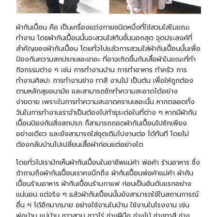
ผ้ากันเปื้อน คือ เป็นเครื่องแต่งกายชนิดหนึ่งที่ใช้สวมใส่ในขณะ
ทำงาน โดยผ้ากันเปื้อนนั้นจะสวมใส่ทับชั้นนอกสุด จุดประสงค์ที่
สำคัญของผ้ากันเปื้อน โดยทั่วไปแล้วการสวมใส่ผ้ากันเปื้อนนั้นเพื่อ
ป้องกันความสกปรกเลอะเทอะ ที่อาจเกิดขึ้นกับเสื้อผ้าในขณะที่ทำ
กิจกรรมต่าง ๆ เช่น การทำงานบ้าน การทำอาหาร ทำครัว การ
ทำงานศิลปะ การทำงานช่าง ทาสี งานไม้ เป็นต้น เพื่อให้ถูกต้อง
ตามหลักสุขอนามัย และสามารถซักทำความสะอาดได้อย่าง
ง่ายดาย เพราะในการทำความสะอาดคราบเลอะนั้น หากตลอดทั้ง
วันในการทำงานเราจำเป็นต้องไปทำธุระต่อในที่ต่าง ๆ หากมีผ้ากัน
เปื้อนป้องกันสิ่งสกปรก ก็สามารถถอดผ้ากันเปื้อนไปซักเพียง
อย่างเดียว และยังสามารถใส่ชุดเดิมไปงานต่อ ได้ทันที โดยไม่
ต้องกลับบ้านไปเปลี่ยนเสื้อผ้าก่อนแต่อย่างใด
โดยทั่วไปเรามักเห็นผ้ากันเปื้อนในอาชีพแม่ค้า พ่อค้า ร้านอาหาร ซึ่ง
ถ้าถามถึงผ้ากันเปื้อนเราคงนึกถึง ผ้ากันเปื้อนพ่อค้าแม่ค้า ผ้ากัน
เปื้อนร้านอาหาร ผ้ากันเปื้อนร้านกาแฟ ก่อนเป็นอันดับแรกอย่าง
แน่นอน แต่จริง ๆ แล้วผ้ากันเปื้อนนั้นยังสามารถใช้ในสถานการณ์
อื่น ๆ ได้อีกมากมาย อย่างใช้งานในบ้าน ใช้งานในโรงงาน เช่น
พ่อบ้าน แม่บ้าน ชาวสวน ชาวไร่ ช่างฝีมือ ช่างไม้ ช่างทาสี ช่าง