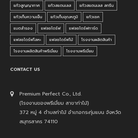
แก้วสูญญากาศ
แก้วสแตนเลส
แก้วสแตนเลส สกรีน
แก้วเก็บความเย็น
แก้วเก็บอุณหภูมิ
แก้วเชค
แบตสำรอง
แฟลชไดร์ฟ
แฟลชไดร์ฟการ์ด
แฟลชไดร์ฟโลหะ
แฟลชไดร์ฟไม้
โรงงานผลิตสินค้า
โรงงานผลิตสินค้าพรีเมี่ยม
โรงงานพรีเมี่ยม
CONTACT US
Premium Perfect Co., Ltd.
(โรงงานของพรีเมี่ยม สาขาท่าไม้)
372 หมู่ 4 ตำบลท่าไม้ อำเภอกระทุ่มแบน จังหวัด
สมุทรสาคร 74110