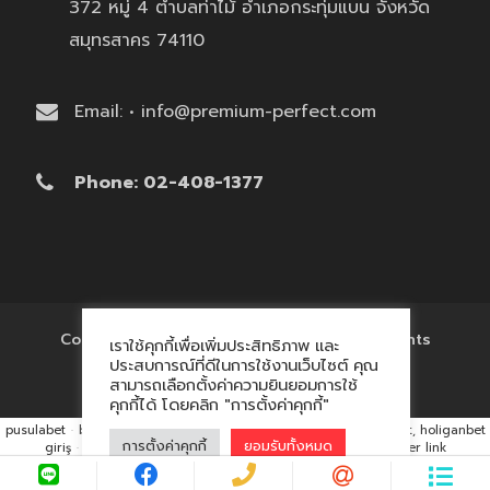
372 หมู่ 4 ตำบลท่าไม้ อำเภอกระทุ่มแบน จังหวัด
สมุทรสาคร 74110
Email: • info@premium-perfect.com
Phone: 02-408-1377
Copyright © 2017 'โรงงานของพรีเมี่ยม' All Rights
เราใช้คุกกี้เพื่อเพิ่มประสิทธิภาพ และ
Reserved.
ประสบการณ์ที่ดีในการใช้งานเว็บไซต์ คุณ
สามารถเลือกตั้งค่าความยินยอมการใช้
คุกกี้ได้ โดยคลิก "การตั้งค่าคุกกี้"
pusulabet
·
betyap
·
avrupabet
·
matbet, matbet giriş
·
holiganbet, holiganbet
การตั้งค่าคุกกี้
ยอมรับทั้งหมด
giriş
·
cratosroyalbet
·
maxwin
·
hacklink market, kalıcı footer link