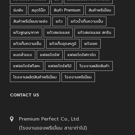
ร่มพับ
สมุดโน๊ต
สินค้า Premium
สินค้าพรีเมี่ยม
สินค้าพรีเมี่ยมขายส่ง
แก้ว
แก้วน้ำเก็บความเย็น
แก้วสูญญากาศ
แก้วสแตนเลส
แก้วสแตนเลส สกรีน
แก้วเก็บความเย็น
แก้วเก็บอุณหภูมิ
แก้วเชค
แบตสำรอง
แฟลชไดร์ฟ
แฟลชไดร์ฟการ์ด
แฟลชไดร์ฟโลหะ
แฟลชไดร์ฟไม้
โรงงานผลิตสินค้า
โรงงานผลิตสินค้าพรีเมี่ยม
โรงงานพรีเมี่ยม
CONTACT US
Premium Perfect Co., Ltd.
(โรงงานของพรีเมี่ยม สาขาท่าไม้)