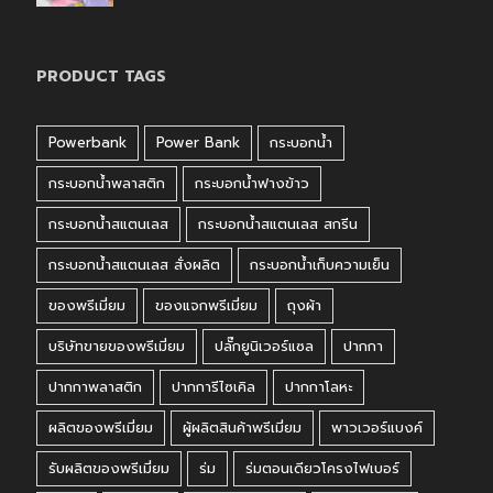
PRODUCT TAGS
Powerbank
Power Bank
กระบอกน้ำ
กระบอกน้ำพลาสติก
กระบอกน้ำฟางข้าว
กระบอกน้ำสแตนเลส
กระบอกน้ำสแตนเลส สกรีน
กระบอกน้ำสแตนเลส สั่งผลิต
กระบอกน้ำเก็บความเย็น
ของพรีเมี่ยม
ของแจกพรีเมี่ยม
ถุงผ้า
บริษัทขายของพรีเมี่ยม
ปลั๊กยูนิเวอร์แซล
ปากกา
ปากกาพลาสติก
ปากการีไซเคิล
ปากกาโลหะ
ผลิตของพรีเมี่ยม
ผู้ผลิตสินค้าพรีเมี่ยม
พาวเวอร์แบงค์
รับผลิตของพรีเมี่ยม
ร่ม
ร่มตอนเดียวโครงไฟเบอร์