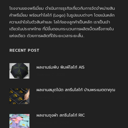
โรงงานของพรีเมี่ยม ดำเนินการธุรกิจเกี่ยวกับการจัดจำหน่ายสิน
ค้าพรีเมี่ยม พร้อมทำโลโก้ (Logo) ในรูปแบบต่างๆ โดยเน้นหลัก
ความเข้าใจในตัวสินค้าและ โลโก้ของลูกค้าเป็นหลัก เราเป็นเจ้า
เดียวในประเทศไทย ที่มีขั้นตอนกระบวนการผลิตเบ็ดเสร็จภายใน
แห่งเดียว ด้วยการผลิตที่ใช้ระยะเวลาระยะสั้น..
RECENT POST
ผลงานร่มพับ พิมพ์โลโก้ AIS
สิงหาคม 7, 2026
ผลงานสมุดโน้ต สกรีนโลโก้ บ้านพระเมตตาคุณ
สิงหาคม 4, 2026
ผลงานถุงผ้า สกรีนโลโก้ RIC
กรกฎาคม 31, 2026