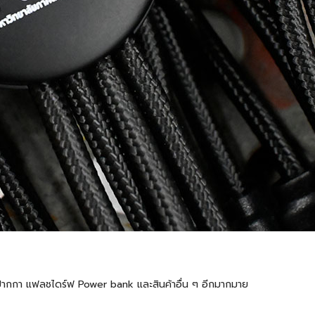
้ต ปากกา แฟลชไดร์ฟ Power bank และสินค้าอื่น ๆ อีกมากมาย