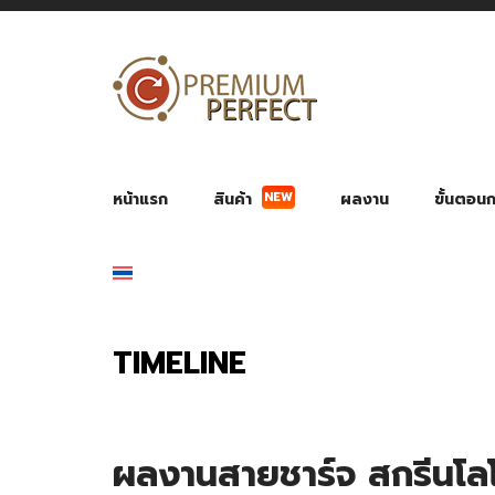
NEW
หน้าแรก
สินค้า
ผลงาน
ขั้นตอนกา
ผลงาน POWER BANK แบตสำรอง
ของพรีเ
สินค้าป้องกัน COVID-19
สายค
อุปกรณ์เสริมกระบอกน้ำ
พัดลมมือถือ พัดลมพก
ของช
ของชำร่วยงานบ
TIMELINE
ผลงานสายชาร์จ สกรีนโล