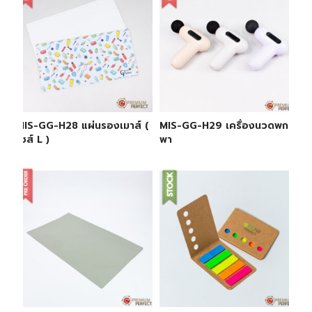
MIS-GG-H28 แผ่นรองเมาส์ (
MIS-GG-H29 เครื่องนวดพก
ไซส์ L )
พา