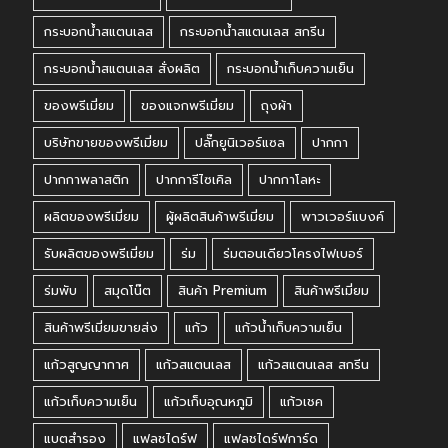
กระบอกน้ำสแตนเลส
กระบอกน้ำสแตนเลส สกรีน
กระบอกน้ำสแตนเลส สั่งผลิต
กระบอกน้ำเก็บความเย็น
ของพรีเมี่ยม
ของแจกพรีเมี่ยม
ถุงผ้า
บริษัทขายของพรีเมี่ยม
ปลั๊กยูนิเวอร์แซล
ปากกา
ปากกาพลาสติก
ปากการีไซเคิล
ปากกาโลหะ
ผลิตของพรีเมี่ยม
ผู้ผลิตสินค้าพรีเมี่ยม
พาวเวอร์แบงค์
รับผลิตของพรีเมี่ยม
ร่ม
ร่มตอนเดียวโครงไฟเบอร์
ร่มพับ
สมุดโน๊ต
สินค้า Premium
สินค้าพรีเมี่ยม
สินค้าพรีเมี่ยมขายส่ง
แก้ว
แก้วน้ำเก็บความเย็น
แก้วสูญญากาศ
แก้วสแตนเลส
แก้วสแตนเลส สกรีน
แก้วเก็บความเย็น
แก้วเก็บอุณหภูมิ
แก้วเชค
แบตสำรอง
แฟลชไดร์ฟ
แฟลชไดร์ฟการ์ด