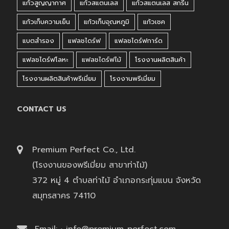
แก้วสูญญากาศ
แก้วสแตนเลส
แก้วสแตนเลส สกรีน
แก้วเก็บความเย็น
แก้วเก็บอุณหภูมิ
แก้วเชค
แบตสำรอง
แฟลชไดร์ฟ
แฟลชไดร์ฟการ์ด
แฟลชไดร์ฟโลหะ
แฟลชไดร์ฟไม้
โรงงานผลิตสินค้า
โรงงานผลิตสินค้าพรีเมี่ยม
โรงงานพรีเมี่ยม
CONTACT US
Premium Perfect Co., Ltd.
(โรงงานของพรีเมี่ยม สาขาท่าไม้)
372 หมู่ 4 ตำบลท่าไม้ อำเภอกระทุ่มแบน จังหวัด
สมุทรสาคร 74110