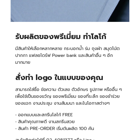
รับ
ผลิตของพรีเมี่ยม ทำโลโก้
มีสินค้าให้เลือกหลากหลาย กระบอกน้ำ ร่ม ถุงผ้า สมุดโน้ต
ปากกา แฟลชไดร์ฟ Power bank และสินค้าอื่น ๆ อีก
มากมาย
สั่งทำ logo ในแบบของคุณ
สามารถใส่ชื่อ ข้อความ ตัวเลข ตัวอักษร รูปภาพ หรืออื่น ๆ
เพื่อใช้เป็นของขวัญ ของพรีเมี่ยม ของที่ระลึก ของชำร่วย
ของแจก งานประชุม งานสัมมนา และในโอกาสต่างๆ
• ออกแบบและสกรีนโลโก้ FREE
• สินค้าคุณภาพดี งานสกรีนสวย
• สินค้า
PRE-ORDER
เริ่มต้นผลิต 100 คัน