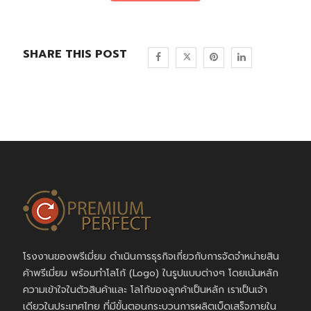
SHARE THIS POST
โรงงานของพรีเมี่ยม ดำเนินการธุรกิจเกี่ยวกับการจัดจำหน่ายสิน
ค้าพรีเมี่ยม พร้อมทำโลโก้ (Logo) ในรูปแบบต่างๆ โดยเน้นหลัก
ความเข้าใจในตัวสินค้าและ โลโก้ของลูกค้าเป็นหลัก เราเป็นเจ้า
เดียวในประเทศไทย ที่มีขั้นตอนกระบวนการผลิตเบ็ดเสร็จภายใน