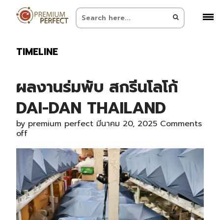
TIMELINE
ผลงานร่มพับ สกรีนโลโก้
DAI-DAN THAILAND
by
premium perfect
มีนาคม 20, 2025
Comments
off