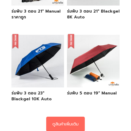
ร่มพับ 3 ตอน 21″ Manual
ร่มพับ 3 ตอน 21″ Blackgel
ราคาถูก
8K Auto
ร่มพับ 3 ตอน 23″
ร่มพับ 5 ตอน 19″ Manual
Blackgel 10K Auto
ดูสินค้าเพิ่มเติม