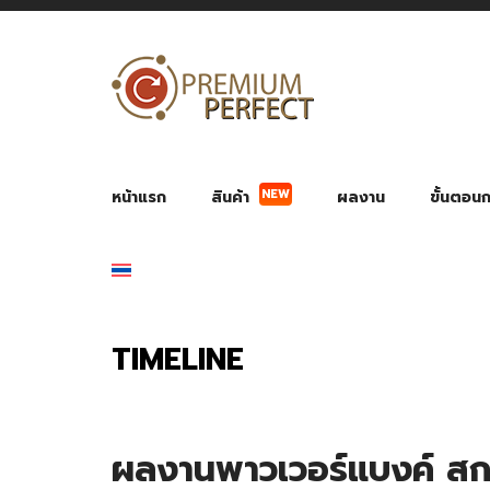
NEW
หน้าแรก
สินค้า
ผลงาน
ขั้นตอนกา
ผลงาน POWER BANK แบตสำรอง
ของพรีเ
สินค้าป้องกัน COVID-19
สายค
อุปกรณ์เสริมกระบอกน้ำ
พัดลมมือถือ พัดลมพก
ของช
ของชำร่วยงานบ
TIMELINE
ผลงานพาวเวอร์แบงค์ สกรี