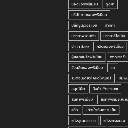
ของแจกพรีเมี่ยม
ถุงผ้า
บริษัทขายของพรีเมี่ยม
ปลั๊กยูนิเวอร์แซล
ปากกา
ปากกาพลาสติก
ปากการีไซเคิล
ปากกาโลหะ
ผลิตของพรีเมี่ยม
ผู้ผลิตสินค้าพรีเมี่ยม
พาวเวอร์แ
รับผลิตของพรีเมี่ยม
ร่ม
ร่มตอนเดียวโครงไฟเบอร์
ร่มพั
สมุดโน๊ต
สินค้า Premium
สินค้าพรีเมี่ยม
สินค้าพรีเมี่ยมขา
แก้ว
แก้วน้ำเก็บความเย็น
แก้วสูญญากาศ
แก้วสแตนเลส