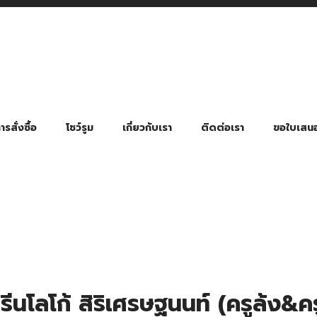
รสั่งซื้อ
โชว์รูม
เกี่ยวกับเรา
ติดต่อเรา
ขอใบเสน
มี่ยมตามหมวดหมู่ธุรกิจ
ล้อง สายคล้องแมส สายคล้องคอ
พา
ําร่วย งานฌาปนกิจ งานศพ
ุญ งานบวช
ของพรีเมี่ยมธุรกิจกีฬาและสุขภาพ
ของพรีเมี่ยมหมวดหมู่แคมป์ปิ้ง
ของพรีเมี่ยมสำหรับโรงแรม รีสอร์ท
ของที่ระลึก ของพรีเมี่ยมโรงเรียน การศึกษา
ของพรีเมี่ยมสำหรับกลุ่มธุรกิจขนาดเล็ก (SME)
ของที่ระลึกงานเกษียณอายุ
ของพรีเมี่ยมวัด ของที่ระลึกถวายพระสงฆ์
ของสมนาคุณ ของที่ระลึก ของชำร่วย
ขวดแบ่ง ขวดพกพา ขวดสเปรย์
สินค้าป้องกัน COVID-19 อื่น ๆ
ร่มพับ 2 ตอน Manual
ร่มพับ 2 ตอน Auto
ร่มพับ 3 ตอน Manual
ร่มพับ 3 ตอน Auto
ร่มตอนเดียว 24″ โครงเห
ร่มตอนเดียว 24″ โครงไฟเบอร์
ร่มตอนเดียว 24″ โครงไม้
ร่มกอล์ฟ 28″ โครงไฟเบอร์
ร่มกอล์ฟ 30″ โครงไฟเบอร์
ร่มกลอ์ฟ 30″ โครงเหล็ก
ร่มกอล์ฟ 30″ 2 ชั้น
นโลโก้ สิริเศรษฐนนท์ (ครูล้ง&คร