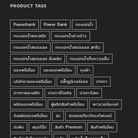
PRODUCT TAGS
Powerbank
Power Bank
กระบอกน้ำ
กระบอกน้ำพลาสติก
กระบอกน้ำฟางข้าว
กระบอกน้ำสแตนเลส
กระบอกน้ำสแตนเลส สกรีน
กระบอกน้ำสแตนเลส สั่งผลิต
กระบอกน้ำเก็บความเย็น
ของพรีเมี่ยม
ของแจกพรีเมี่ยม
ถุงผ้า
บริษัทขายของพรีเมี่ยม
ปลั๊กยูนิเวอร์แซล
ปากกา
ปากกาพลาสติก
ปากการีไซเคิล
ปากกาโลหะ
ผลิตของพรีเมี่ยม
ผู้ผลิตสินค้าพรีเมี่ยม
พาวเวอร์แบงค์
รับผลิตของพรีเมี่ยม
ร่ม
ร่มตอนเดียวโครงไฟเบอร์
ร่มพับ
สมุดโน๊ต
สินค้า Premium
สินค้าพรีเมี่ยม