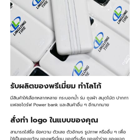
รับ
ผลิตของพรีเมี่ยม ทำโลโก้
มีสินค้าให้เลือกหลากหลาย กระบอกน้ำ ร่ม ถุงผ้า สมุดโน้ต ปากกา
แฟลชไดร์ฟ Power bank และสินค้าอื่น ๆ อีกมากมาย
สั่งทำ logo ในแบบของคุณ
สามารถใส่ชื่อ ข้อความ ตัวเลข ตัวอักษร รูปภาพ หรืออื่น ๆ เพื่อ
ใช้เป็นของขวัญ ของพรีเมี่ยม ของที่ระลึก ของชำร่วย ของแจก