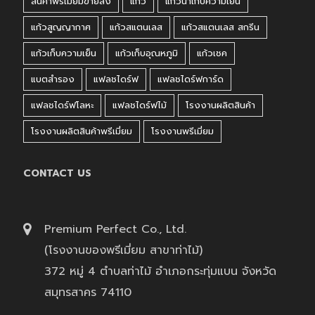
สินค้าพรีเมี่ยมขายส่ง
แก้ว
แก้วน้ำเก็บความเย็น
แก้วสูญญากาศ
แก้วสแตนเลส
แก้วสแตนเลส สกรีน
แก้วเก็บความเย็น
แก้วเก็บอุณหภูมิ
แก้วเชค
แบตสำรอง
แฟลชไดร์ฟ
แฟลชไดร์ฟการ์ด
แฟลชไดร์ฟโลหะ
แฟลชไดร์ฟไม้
โรงงานผลิตสินค้า
โรงงานผลิตสินค้าพรีเมี่ยม
โรงงานพรีเมี่ยม
CONTACT US
Premium Perfect Co., Ltd.
(โรงงานของพรีเมี่ยม สาขาท่าไม้)
372 หมู่ 4 ตำบลท่าไม้ อำเภอกระทุ่มแบน จังหวัด
สมุทรสาคร 74110